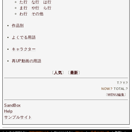
た行
な行
は行
ま行
や行
ら行
わ行
その他
作品別
よくでる用語
キャラクター
再UP動画の用語
〔
人気
〕〔
最新
〕
T.
?
Y.
?
NOW.
?
TOTAL.
?
〔
MENU編集
〕
SandBox
Help
サンプルサイト