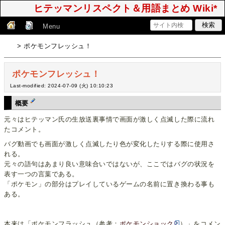
ヒテッマンリスペクト＆用語まとめ Wiki*
Menu
> ポケモンフレッシュ！
ポケモンフレッシュ！
Last-modified: 2024-07-09 (火) 10:10:23
概要
元々はヒテッマン氏の生放送裏事情で画面が激しく点滅した際に流れ
たコメント。
バグ動画でも画面が激しく点滅したり色が変化したりする際に使用さ
れる。
元々の語句はあまり良い意味合いではないが、ここではバグの状況を
表す一つの言葉である。
「ポケモン」の部分はプレイしているゲームの名前に置き換わる事も
ある。
本来は「ポケモンフラッシュ（参考：
ポケモンショック
）」をコメン