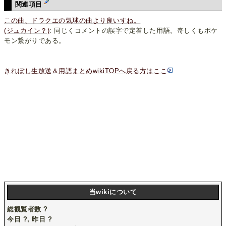
関連項目
この曲、ドラクエの気球の曲より良いすね。
(ジュカイン？)
: 同じくコメントの誤字で定着した用語。奇しくもポケ
モン繋がりである。
きれぼし生放送＆用語まとめwikiTOPへ戻る方はここ
当wikiについて
総観覧者数
?
今日
?
, 昨日
?