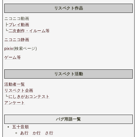
リスペクト作品
ニコニコ動画
┣
プレイ動画
┗
二次創作・イルーム等
ニコニコ静画
pixiv
(検索ページ)
ゲーム等
リスペクト活動
活動者一覧
リスペクト企画
┗
にしきがおコンテスト
アンケート
バグ用語一覧
五十音順
あ行
か行
さ行