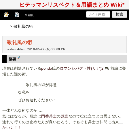
ヒテッマンリスペクト＆用語まとめ Wiki*
Menu
> 敬礼風の術
敬礼風の術
Last-modified: 2019-05-29 (水) 22:09:26
概要
現在は削除されている
pondo
氏の
ロマンシバグ・性(サガ)2
#6 前編に登
場した謎の術。
敬礼風の術が得意
な私を
ぜひお連れください！
一体どんな術なのか…。
気にはなるが、所詮は
門番兵士
の
戯言
なので役に立つとは思えない。
連れて行くのは止めた方が良いだろう。そもそも兵士は仲間に出来
ないよ！！