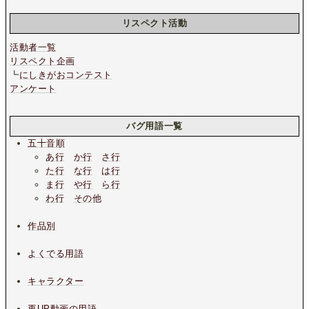
リスペクト活動
活動者一覧
リスペクト企画
┗
にしきがおコンテスト
アンケート
バグ用語一覧
五十音順
あ行
か行
さ行
た行
な行
は行
ま行
や行
ら行
わ行
その他
作品別
よくでる用語
キャラクター
再UP動画の用語