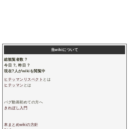
当wikiについて
総観覧者数
?
今日
?
, 昨日
?
現在
?
人がwikiを閲覧中
ヒテッマンリスペクト
とは
ヒテッマン
とは
バグ動画初めての方へ
きれぼし入門
本まとめwikiの方針