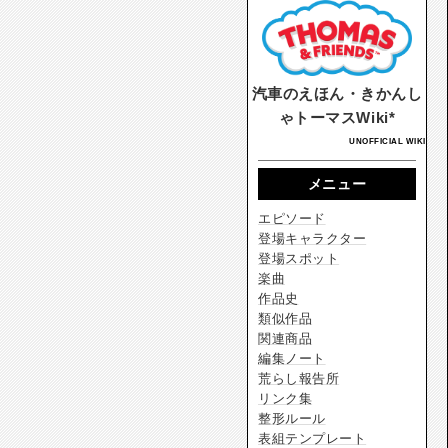
汽車のえほん・きかんし
ゃトーマスWiki*
UNOFFICIAL WIKI
メニュー
エピソード
登場キャラクター
登場スポット
楽曲
作品史
類似作品
関連商品
編集ノート
荒らし報告所
リンク集
整形ルール
表組テンプレート