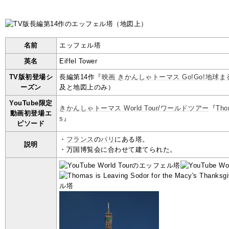
名前
エッフェル塔
英名
Eiffel Tower
TV版初登場シ
長編第14作『
映画 きかんしゃトーマス Go!Go!地球
ーズン
及と地図上のみ）
YouTube限定
きかんしゃトーマス World Tour/ワールドツアー
『
Tho
動画初登場エ
s
』
ピソード
・
フランス
の
パリ
にある塔。
説明
・万国博覧会に合わせて建てられた。