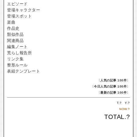
エピソード
登場キャラクター
登場スポット
楽曲
作品史
類似作品
関連商品
編集ノート
荒らし報告所
リンク集
整形ルール
表組テンプレート
〔
人気の記事 100件
〕
〔
今日人気の記事 100件
〕
〔
最新の記事 100件
〕
T.
?
Y.
?
NOW.
?
TOTAL.
?