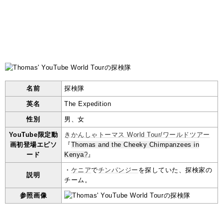
名前
探検隊
英名
The Expedition
性別
男、女
YouTube限定動
きかんしゃトーマス World Tour/ワールドツアー
画初登場エピソ
『
Thomas and the Cheeky Chimpanzees in
ード
Kenya
?
』
・
ケニア
で
チンパンジー
を探していた、探検家の
説明
チーム。
参照画像