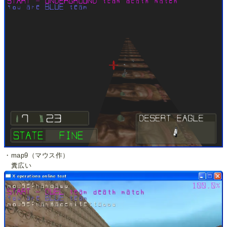
・map9（マウス作）
糞広い