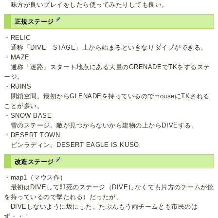
味方が良いプレイをしたら使ってみたりしても良い。
正規ステージ
・RELIC
通称「DIVE STAGE」上から始まるといきなりダイブができる。
・MAZE
通称「迷路」スタート地点にある大量のGRENADEでTKをするステ
ージ。
・RUINS
閉鎖空間。最初からGLENADEを持っているのでmouseにTKされる
ことが多い。
・SNOW BASE
雪のステージ。敵が見つからないから建物の上からDIVEする。
・DESERT TOWN
ビンラディン。DESERT EAGLE IS KUSO
改造ステージ
・map1（マウス作）
最初はDIVEして即死のステージ（DIVEしなくても片方のチームが銃
を持っているので撃たれる）だったが、
DIVEしないように坂にした。たぶんもう両チームとも市民のは
ず・・！