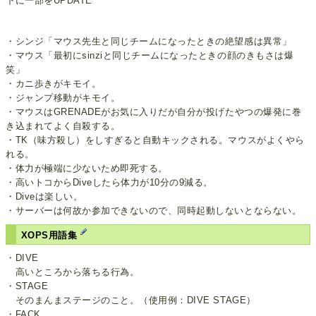
下に一部をUPDATE
・シンジ「マウス先生と同じチームになったときの絶望感は異常」
・マウス「最初にsinziと同じチームになったときの顔のきもさは爆
笑」
・カニ歩きがキモイ。
・ジャンプ移動がキモイ。
・マウスはGRENADEがお気に入りだが自分が投げたやつの爆発に巻
き込まれてよく自殺する。
・TK（味方殺し）をしすぎると自動キックされる。マウスがよくやら
れる。
・体力が極端に少ないため即死する。
・高いトコからDiveしたら体力が10分の9減る。
・Diveは楽しい。
・サーバーは何故か参加できないので、同時起動しないとならない。
XOPS用語集
・DIVE
高いところから落ちる行為。
・STAGE
そのまんまステージのこと。（使用例：DIVE STAGE）
・FACK