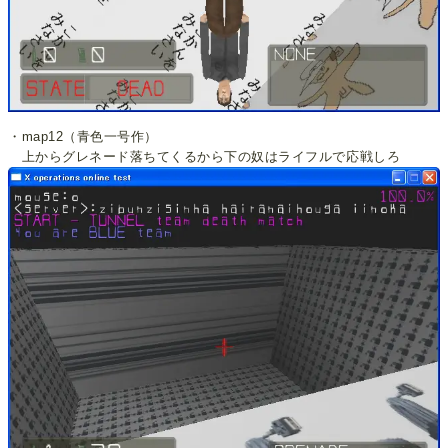
・map12（青色一号作）
上からグレネード落ちてくるから下の奴はライフルで応戦しろ