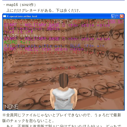
・map16（sinzi作）
上にだけグレネードがある。下は歩くだけ。
※全員同じファイルじゃないとプレイできないので、うｐろだで最新
版のチェックを怠らないこと。
あと、正規版と改造版で別々に分けておいたほうがいい。どっちで