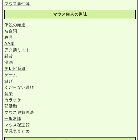
マウス事件簿
マウス住人の趣味
伝説の頭達
名台詞
称号
AA集
アク禁リスト
懸賞
漫画
テレビ番組
ゲーム
遊び
くだらない遊び
音楽
カラオケ
部活動
マウス史勉強法
一般常識
マウス秘宝館
早見表まとめ