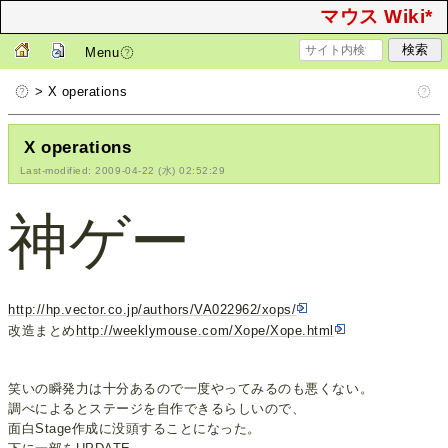
マウス Wiki*
Menu
> X operations
X operations
Last-modified: 2009-04-22 (水) 02:52:29
神ゲー
http://hp.vector.co.jp/authors/VA022962/xops/
改造まとめ
http://weeklymouse.com/Xope/Xope.html
笑いの瞬発力は十分あるので一度やってみるのも悪くない。
調べによるとステージを自作できるらしいので、
面白Stage作成に没頭することになった。