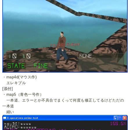
・map4d(マウス作)
エレキブル
[添付]
・map5（青色一号作）
一本道、エラーとか不具合でまくって何度も修正してるけどただの
一本道
細い