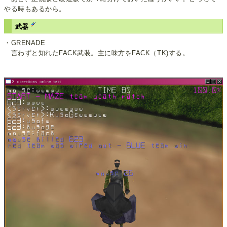
やる時もあるから。
武器
・GRENADE
言わずと知れたFACK武装。主に味方をFACK（TK)する。