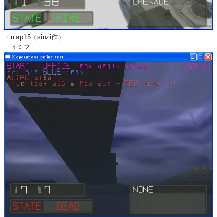
・map15（sinzi作）
イミフ