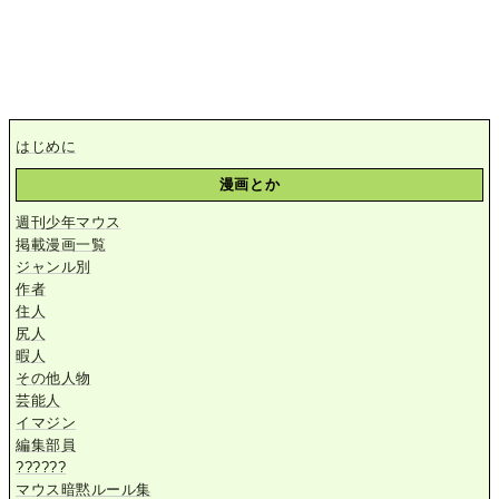
はじめに
漫画とか
週刊少年マウス
掲載漫画一覧
ジャンル別
作者
住人
尻人
暇人
その他人物
芸能人
イマジン
編集部員
??????
マウス暗黙ルール集