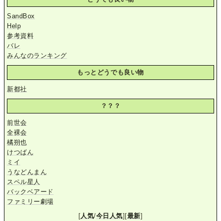
SandBox
Help
参考資料
バレ
みんなのランキング
もっとどうでも良い物
新都社
？？？
前世会
全裸会
橘朔也
けつばん
ミイ
うなどんまん
スペル星人
バックベアード
ファミリー劇場
[
人気
/
今日人気
][
最新
]