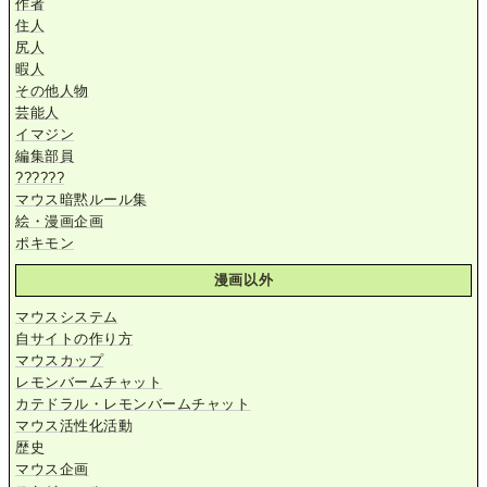
作者
住人
尻人
暇人
その他人物
芸能人
イマジン
編集部員
??????
マウス暗黙ルール集
絵・漫画企画
ポキモン
漫画以外
マウスシステム
自サイトの作り方
マウスカップ
レモンバームチャット
カテドラル・レモンバームチャット
マウス活性化活動
歴史
マウス企画