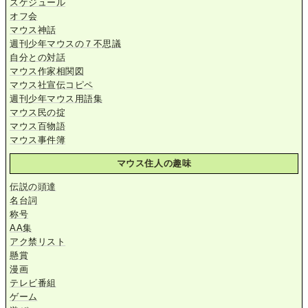
スケジュール
オフ会
マウス神話
週刊少年マウスの７不思議
自分との対話
マウス作家相関図
マウス社宣伝コピペ
週刊少年マウス用語集
マウス民の掟
マウス百物語
マウス事件簿
マウス住人の趣味
伝説の頭達
名台詞
称号
AA集
アク禁リスト
懸賞
漫画
テレビ番組
ゲーム