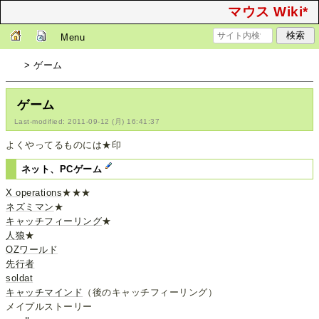
マウス Wiki*
Menu
> ゲーム
ゲーム
Last-modified: 2011-09-12 (月) 16:41:37
よくやってるものには★印
ネット、PCゲーム
X operations
★★★
ネズミマン
★
キャッチフィーリング
★
人狼
★
OZワールド
先行者
soldat
キャッチマインド
（後のキャッチフィーリング）
メイプルストーリー