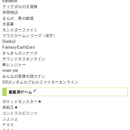
sandbox
ディアボロの大冒険
洞窟物語
まんが 奥の細道
大富豪
モンスターファイト
マウスゲームシリーズ
（架空）
Diablo2
FantasyEarthZero
きらきらガンナーズ
サウンドネスオンライン
棒レンジャー
meet me
みんなの冒険大陸カナン
SDガンダムカプセルファイターオンライン
家庭用ゲーム
ポケットモンスター
★
遊戯王★
コントラスピリッツ
ぷよぷよ
ＰＳＯ