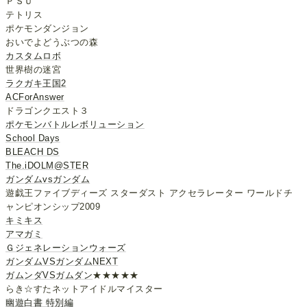
ＰＳＵ
テトリス
ポケモンダンジョン
おいでよどうぶつの森
カスタムロボ
世界樹の迷宮
ラクガキ王国2
ACForAnswer
ドラゴンクエスト３
ポケモンバトルレボリューション
School Days
BLEACH DS
The.iDOLM@STER
ガンダムvsガンダム
遊戯王ファイブディーズ スターダスト アクセラレーター ワールドチ
ャンピオンシップ2009
キミキス
アマガミ
Ｇジェネレーションウォーズ
ガンダムVSガンダムNEXT
ガムンダVSガムダン
★★★★★
らき☆すたネットアイドルマイスター
幽遊白書 特別編