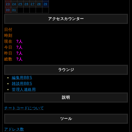
23
24
25
26
27
28
29
30
31
アクセスカウンター
日付
時刻
現在
?
人
今日
?
人
昨日
?
人
総数
?
人
ラウンジ
編集用BBS
雑談用BBS
管理人連絡用
説明
チートコードについて
ツール
アドレス数