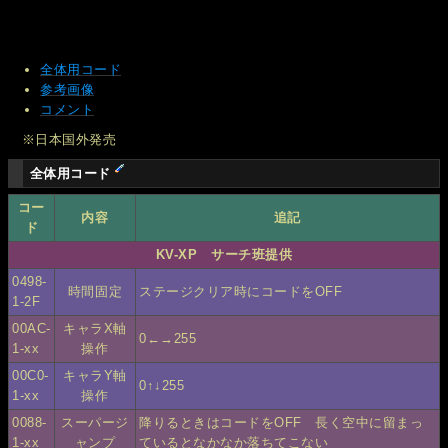
全体用コード
参考画像
コメント
※日本国外発売
全体用コード
コー
内容
追記
ド
KV-XP サーチ班提供
0498-
時間固定
ステージクリア時にコードをOFF
1-2F
00AC-
キャラX軸
0←→255
1-xx
操作
00C0-
キャラY軸
0↑↓255
1-xx
操作
0088-
スーパージ
降りるときはコードをOFF 長く空中に留まっ
1-xx
ャンプ
ているとなかなか落ちてこない