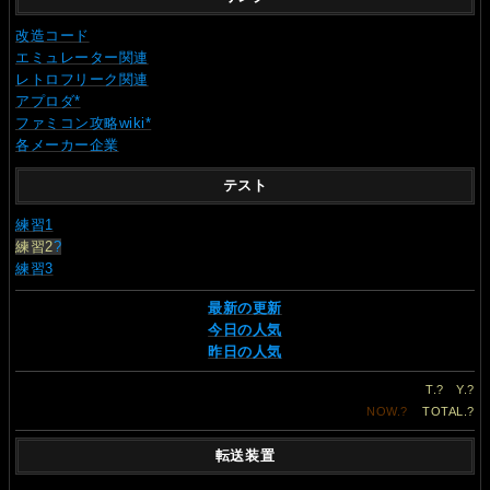
改造コード
エミュレーター関連
レトロフリーク関連
アプロダ*
ファミコン攻略wiki*
各メーカー企業
テスト
練習1
練習2
?
練習3
最新の更新
今日の人気
昨日の人気
T.
?
Y.
?
NOW.
?
TOTAL.
?
転送装置