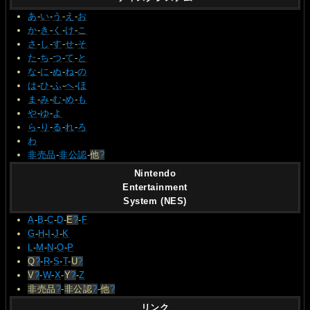
あ
-
い
-
う
-
え
-
お
か
-
き
-
く
-
け
-
こ
さ
-
し
-
す
-
せ
-
そ
た
-
ち
-
つ
-
て
-
と
な
-
に
-
ぬ
-
ね
-
の
は
-
ひ
-
ふ
-
へ
-
ほ
ま
-
み
-
む
-
め
-
も
や
-
ゆ
-
よ
ら
-
り
-
る
-
れ
-
ろ
わ
非売品
-
非公認
-
他
?
Nintendo
Entertainment
System (NES)
A
-
B
-
C
-
D
-
E
?
-
F
G
-
H
-
I
-
J
-
K
L
-
M
-
N
-
O
-
P
Q
?
-
R
-
S
-
T
-
U
?
V
?
-
W
-
X
-
Y
?
-
Z
非売品
?
-
非公認
?
-
他
?
リンク