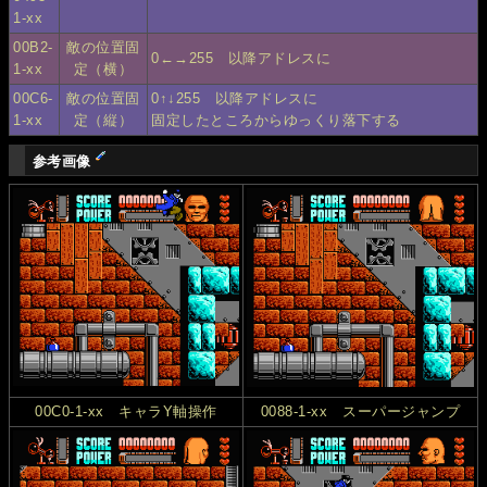
1-xx
00B2-
敵の位置固
0←→255 以降アドレスに
1-xx
定（横）
00C6-
敵の位置固
0↑↓255 以降アドレスに
1-xx
定（縦）
固定したところからゆっくり落下する
参考画像
00C0-1-xx キャラY軸操作
0088-1-xx スーパージャンプ