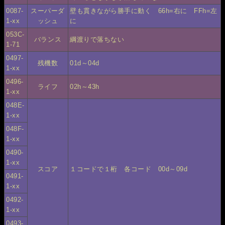
0087-
スーパーダ
壁も貫きながら勝手に動く 66h=右に FFh=左
1-xx
ッシュ
に
053C-
バランス
綱渡りで落ちない
1-71
0497-
残機数
01d～04d
1-xx
0496-
ライフ
02h～43h
1-xx
048E-
1-xx
048F-
1-xx
0490-
1-xx
スコア
１コードで１桁 各コード 00d～09d
0491-
1-xx
0492-
1-xx
0493-