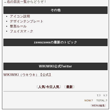
→
右の目次一覧
からどうぞ！
その他
アイコン説明
デザインテンプレート
整形ルール
フェイスマ－ク
zawazawaの最新のトピック
WIKIWIKI公式Twitter
WIKIWIKI（ウキウキ）【公式】
〔
人気
/
今日人気
〕〔
最新
〕
T.
?
Y.
?
NOW.
?
TOTAL.
?
〔
MENU編集
〕