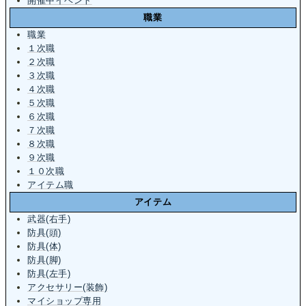
開催中イベント
職業
職業
１次職
２次職
３次職
４次職
５次職
６次職
７次職
８次職
９次職
１０次職
アイテム職
アイテム
武器(右手)
防具(頭)
防具(体)
防具(脚)
防具(左手)
アクセサリー(装飾)
マイショップ専用