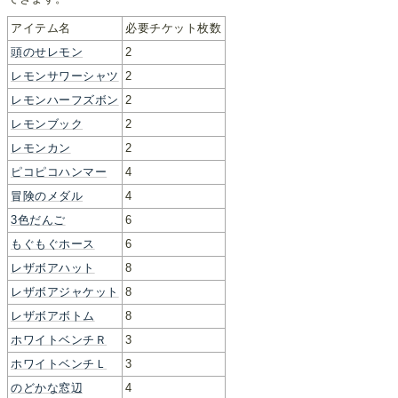
アイテム名
必要チケット枚数
頭のせレモン
2
レモンサワーシャツ
2
レモンハーフズボン
2
レモンブック
2
レモンカン
2
ピコピコハンマー
4
冒険のメダル
4
3色だんご
6
もぐもぐホース
6
レザボアハット
8
レザボアジャケット
8
レザボアボトム
8
ホワイトベンチＲ
3
ホワイトベンチＬ
3
のどかな窓辺
4