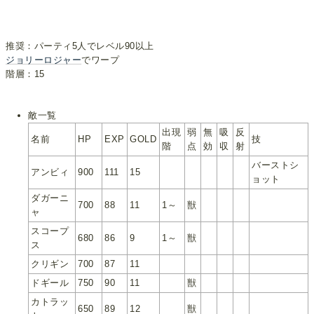
推奨：パーティ5人でレベル90以上
ジョリーロジャー
でワープ
階層：15
敵一覧
出現
弱
無
吸
反
名前
HP
EXP
GOLD
技
階
点
効
収
射
バーストシ
アンビィ
900
111
15
ョット
ダガーニ
700
88
11
1～
獣
ャ
スコープ
680
86
9
1～
獣
ス
クリギン
700
87
11
ドギール
750
90
11
獣
カトラッ
650
89
12
獣