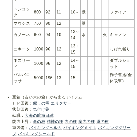
ト
トンコッ
800
92
11
10～
獣
ファイア
ク
マウシス
750
90
12
獣
13～
カノーネ
600
94
10
水
火
キャノン
14
13・
ニキータ
1000
96
12
しびれ斬り
15
ネズリー
14～
ダブルショ
1000
96
12
ド
15
ット
バルバロ
獅子奮迅(全
5000
196
13
15
ッサ
体攻撃)
宝箱（古い木の箱）から出るアイテム
ＨＰ回復：
癒しの雫
エリクサー
状態回復：
気付け薬
転職：
大海の航海日誌
能力上昇：
命の種
精神の種
力の種
魔力の種
運の種
重装備：
バイキングヘルム
バイキングメイル
バイキンググリー
ブ
バイキングシールド