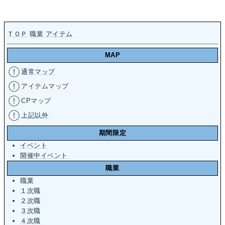
ＴＯＰ
職業
アイテム
MAP
通常マップ
アイテムマップ
CPマップ
上記以外
期間限定
イベント
開催中イベント
職業
職業
１次職
２次職
３次職
４次職