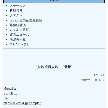
ステータス
状態異常
クエスト
レベル毎の必要経験値
累積経験値
よくある質問
運営ニュース
簡易掲示板
MAPテンプレ
〔
人気
/
今日人気
〕〔
最新
〕
T.
?
Y.
?
NOW.
?
TOTAL.
?
MenuBar
SandBox
Help
http://wikiwiki.jp/sample/