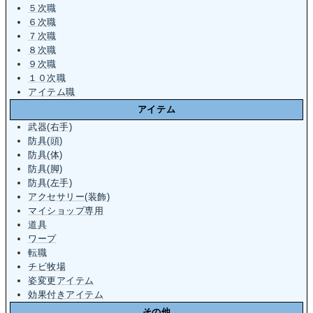
５次職
６次職
７次職
８次職
９次職
１０次職
アイテム職
アイテム
武器(右手)
防具(頭)
防具(体)
防具(脚)
防具(左手)
アクセサリー(装飾)
マイショップ専用
道具
ワープ
転職
チビ牧場
姿変更アイテム
効果付きアイテム
その他