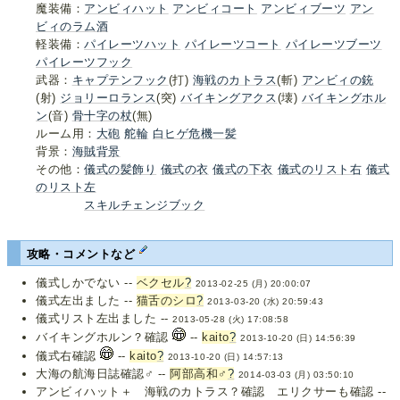
魔装備：
アンビィハット
アンビィコート
アンビィブーツ
アン
ビィのラム酒
軽装備：
パイレーツハット
パイレーツコート
パイレーツブーツ
パイレーツフック
武器：
キャプテンフック
(打)
海戦のカトラス
(斬)
アンビィの銃
(射)
ジョリーロランス
(突)
バイキングアクス
(壊)
バイキングホル
ン
(音)
骨十字の杖
(無)
ルーム用：
大砲
舵輪
白ヒゲ危機一髪
背景：
海賊背景
その他：
儀式の髪飾り
儀式の衣
儀式の下衣
儀式のリスト右
儀式
のリスト左
スキルチェンジブック
攻略・コメントなど
儀式しかでない --
ベクセル
?
2013-02-25 (月) 20:00:07
儀式左出ました --
猫舌のシロ
?
2013-03-20 (水) 20:59:43
儀式リスト左出ました --
2013-05-28 (火) 17:08:58
バイキングホルン？確認
--
kaito
?
2013-10-20 (日) 14:56:39
儀式右確認
--
kaito
?
2013-10-20 (日) 14:57:13
大海の航海日誌確認♂ --
阿部高和♂
?
2014-03-03 (月) 03:50:10
アンビィハット＋ 海戦のカトラス？確認 エリクサーも確認 --