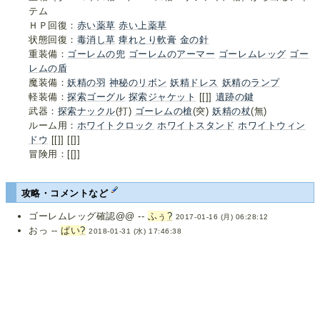
テム
ＨＰ回復：
赤い薬草
赤い上薬草
状態回復：
毒消し草
痺れとり軟膏
金の針
重装備：
ゴーレムの兜
ゴーレムのアーマー
ゴーレムレッグ
ゴー
レムの盾
魔装備：
妖精の羽
神秘のリボン
妖精ドレス
妖精のランプ
軽装備：
探索ゴーグル
探索ジャケット
[[]]
遺跡の鍵
武器：
探索ナックル
(打)
ゴーレムの槍
(突)
妖精の杖
(無)
ルーム用：
ホワイトクロック
ホワイトスタンド
ホワイトウィン
ドウ
[[]] [[]]
冒険用：[[]]
攻略・コメントなど
ゴーレムレッグ確認@@ --
ふぅ
?
2017-01-16 (月) 06:28:12
おっ --
ぱい
?
2018-01-31 (水) 17:46:38