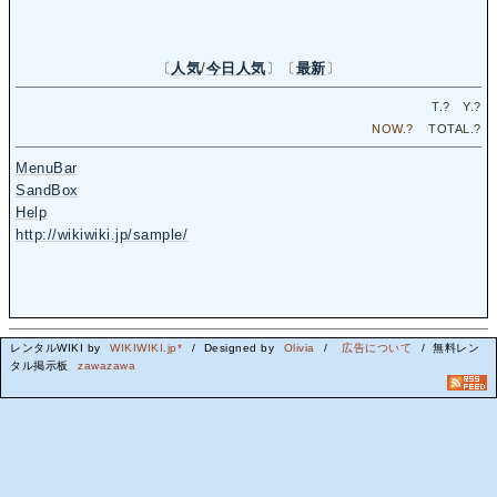
〔
人気
/
今日人気
〕〔
最新
〕
T.
?
Y.
?
NOW.
?
TOTAL.
?
MenuBar
SandBox
Help
http://wikiwiki.jp/sample/
レンタルWIKI by
WIKIWIKI.jp*
/ Designed by
Olivia
/
広告について
/ 無料レン
タル掲示板
zawazawa