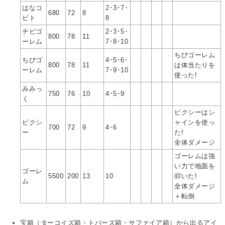
はなコ
2･3･7･
680
72
8
ビト
8
チビゴ
2･3･5･
800
78
11
ーレム
7･8･10
ちびゴーレム
ちびゴ
4･5･6･
800
78
11
は体当たりを
ーレム
7･9･10
使った!
みみっ
750
76
10
4･5･9
く
ピクシーはシ
ピクシ
ャインを使っ
700
72
9
4･6
ー
た!
全体ダメージ
ゴーレムは強
い力で地面を
ゴーレ
5500
200
13
10
叩いた!
ム
全体ダメージ
＋転倒
宝箱（ターコイズ箱・トパーズ箱・サファイア箱）から出るアイ