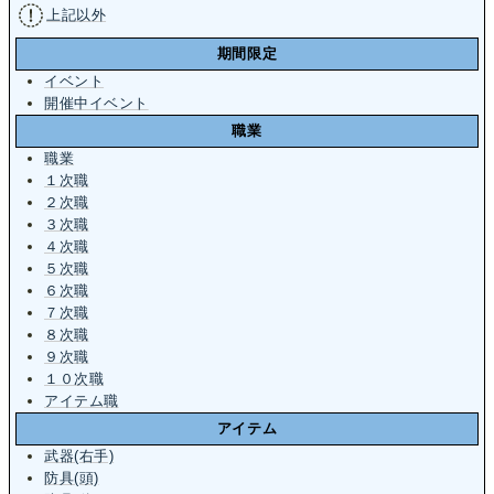
上記以外
期間限定
イベント
開催中イベント
職業
職業
１次職
２次職
３次職
４次職
５次職
６次職
７次職
８次職
９次職
１０次職
アイテム職
アイテム
武器(右手)
防具(頭)