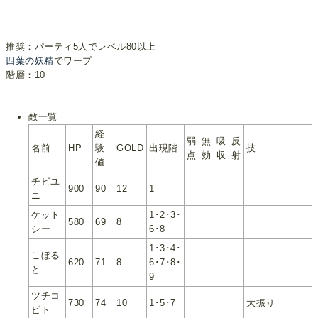
推奨：パーティ5人でレベル80以上
四葉の妖精
でワープ
階層：10
敵一覧
経
弱
無
吸
反
名前
HP
験
GOLD
出現階
技
点
効
収
射
値
チビユ
900
90
12
1
ニ
ケット
1･2･3･
580
69
8
シー
6･8
1･3･4･
こぼる
620
71
8
6･7･8･
と
9
ツチコ
730
74
10
1･5･7
大振り
ビト