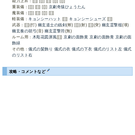
能力上昇：[[]] [[]] [[]] [[]] [[]]
重装備：[[]] [[]] [[]]
京劇奇猿ひょうたん
魔装備：[[]] [[]] [[]] [[]]
軽装備：
キョンシーハット
[[]]
キョンシーシューズ
[[]]
武器：[[]](打)
幽玄道士の銭剣
(斬) [[]](射) [[]](突)
幽玄霊撃槌
(壊)
幽玄奏の胡弓
(音)
幽玄霊撃符
(無)
ルーム用：
木彫花図屏風
[[]]
京劇の面飾黄
京劇の面飾青
京劇の面
飾緑
その他：
儀式の髪飾り
儀式の衣
儀式の下衣
儀式のリスト左
儀式
のリスト右
攻略・コメントなど