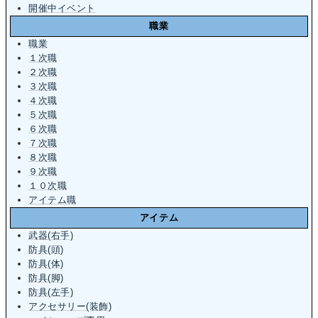
開催中イベント
職業
職業
１次職
２次職
３次職
４次職
５次職
６次職
７次職
８次職
９次職
１０次職
アイテム職
アイテム
武器(右手)
防具(頭)
防具(体)
防具(脚)
防具(左手)
アクセサリー(装飾)