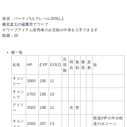
推奨：パーティ5人でレベル200以上
幽玄道士の破魔符
でワープ
※ワープアイテム使用者のみ宝箱の中身を入手できます
階層：20
敵一覧
出
弱
無
吸
反
名前
HP
EXP
GOLD
現
技
点
効
収
射
階
キョン
3000
195
11
リー
キョン
2700
190
10
トラ
グイリ
3500
198
11
光
突
ー
暗器(HPの半分程
キョン
2500
207
13
度のダメージ、
メイ