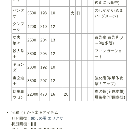
後衛にも命中)
パンタ
のしかかり(めま
5500
198
10
火
打
オ
い+ダメ―ジ)
クンフ
4200
210
12
ーシ
功夫
百烈拳 百烈脚(8
2500
204
13
娘々
～9連多段)
殺人拳
フィンガーショ
3800
205
12
士
ット
キョン
2800
192
10
ダ
幽玄道
強化術(敵単体攻
3500
207
12
士
撃力アップ)
幻鬼ヨ
炎の舞(全体攻撃)
22000
470
16
20
ウゼン
爆裂拳(4?回多段)
宝箱（）から出るアイテム
ＨＰ回復：
癒しの雫
エリクサー
状態回復：[[]]