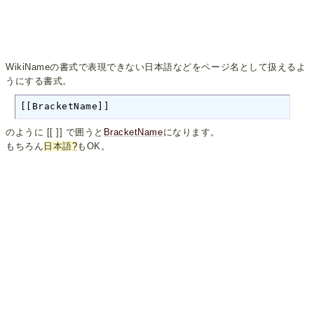
WikiNameの書式で表現できない日本語などをページ名として扱えるよ
うにする書式。
[[BracketName]]
のように [[ ]] で囲うと
BracketName
になります。
もちろん
日本語
?
もOK。