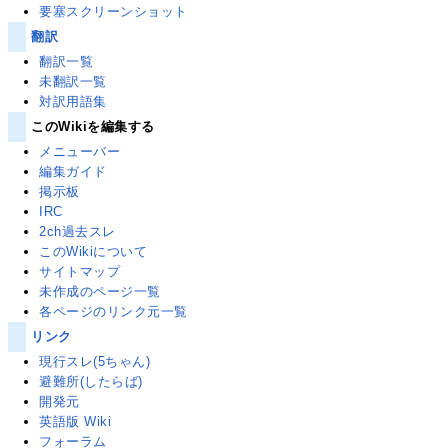
要塞スクリーンショット
翻訳
翻訳一覧
未翻訳一覧
対訳用語集
このWikiを編集する
メニューバー
編集ガイド
掲示板
IRC
2ch過去スレ
このWikiについて
サイトマップ
未作成のページ一覧
各ページのリンク元一覧
リンク
現行スレ(5ちゃん)
避難所(したらば)
開発元
英語版 Wiki
フォーラム