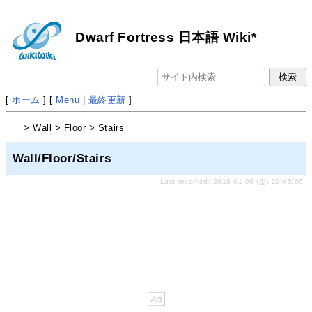
Dwarf Fortress 日本語 Wiki*
[
ホーム
] [
Menu
|
最終更新
]
> Wall > Floor > Stairs
Wall/Floor/Stairs
Last-modified: 2016-01-08 (金) 22:45:06