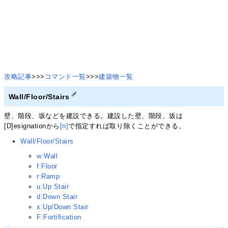
攻略記事
>>>
コマンド一覧
>>>
建築物一覧
Wall/Floor/Stairs
壁、階段、坂などを建設できる。建設した壁、階段、坂は
[D]esignationから
[n]
で指定すれば取り除くことができる。
Wall/Floor/Stairs
w:Wall
f:Floor
r:Ramp
u:Up Stair
d:Down Stair
x:Up/Down Stair
F:Fortification