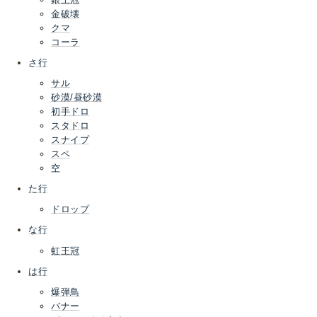
金破壊
クマ
コーラ
さ行
サル
砂漠/昼砂漠
初手ドロ
スタドロ
スナイプ
スペ
空
た行
ドロップ
な行
虹王冠
は行
爆弾鳥
バナー