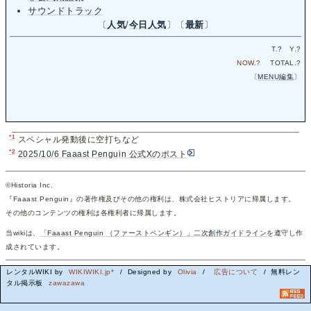
サウンドトラック
〔
人気
/
今日人気
〕〔
最新
〕
T.
?
Y.
?
NOW.
?
TOTAL.
?
〔
MENU編集
〕
*1
スペシャル発動後に空打ちなど
*2
2025/10/6 Faaast Penguin 公式Xのポスト
©Historia Inc.
『Faaast Penguin』の著作権及びその他の権利は、株式会社ヒストリアに帰属します。
その他のコンテンツの権利は各権利者に帰属します。
当wikiは、
「Faaast Penguin （ファーストペンギン）」二次創作ガイドライン
を遵守し作
成されています。
レンタルWIKI by
WIKIWIKI.jp*
/ Designed by
Olivia
/
広告について
/ 無料レン
タル掲示板
zawazawa