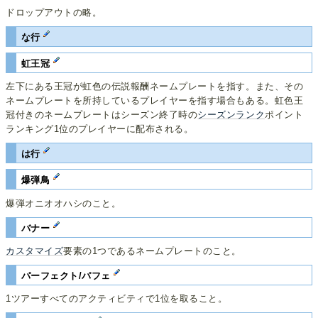
ドロップアウトの略。
な行
虹王冠
左下にある王冠が虹色の伝説報酬ネームプレートを指す。また、その
ネームプレートを所持しているプレイヤーを指す場合もある。虹色王
冠付きのネームプレートはシーズン終了時の
シーズンランク
ポイント
ランキング1位のプレイヤーに配布される。
は行
爆弾鳥
爆弾オニオオハシのこと。
バナー
カスタマイズ
要素の1つであるネームプレートのこと。
パーフェクト/パフェ
1ツアーすべてのアクティビティで1位を取ること。