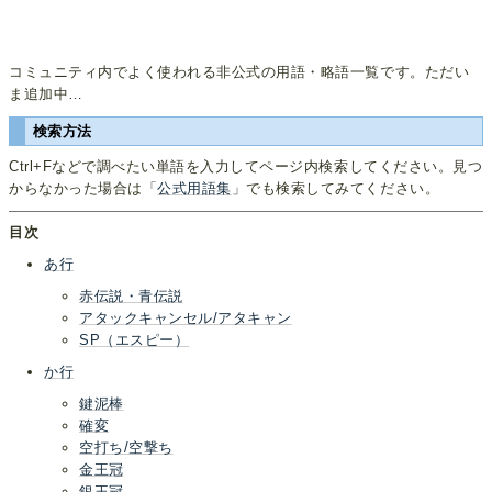
コミュニティ内でよく使われる非公式の用語・略語一覧です。ただい
ま追加中…
検索方法
Ctrl+Fなどで調べたい単語を入力してページ内検索してください。見つ
からなかった場合は「
公式用語集
」でも検索してみてください。
目次
あ行
赤伝説・青伝説
アタックキャンセル/アタキャン
SP（エスピー）
か行
鍵泥棒
確変
空打ち/空撃ち
金王冠
銀王冠