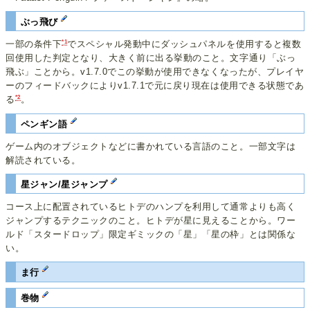
ぶっ飛び
*1
一部の条件下
でスペシャル発動中にダッシュパネルを使用すると複数
回使用した判定となり、大きく前に出る挙動のこと。文字通り「ぶっ
飛ぶ」ことから。v1.7.0でこの挙動が使用できなくなったが、プレイヤ
ーのフィードバックによりv1.7.1で元に戻り現在は使用できる状態であ
*2
る
。
ペンギン語
ゲーム内のオブジェクトなどに書かれている言語のこと。一部文字は
解読されている。
星ジャン/星ジャンプ
コース上に配置されているヒトデのハンプを利用して通常よりも高く
ジャンプするテクニックのこと。ヒトデが星に見えることから。ワー
ルド「スタードロップ」限定ギミックの「星」「星の枠」とは関係な
い。
ま行
巻物