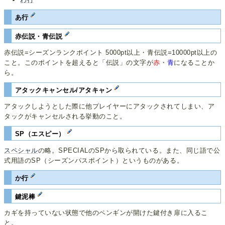
あ行
赤伝説・青伝説
赤伝説=シーズンランクポイント 5000pt以上・青伝説=10000pt以上の
こと。このポイントを超えると「伝説」の文字が
赤
・
青
になることか
ら。
アタックキャンセル/アタキャン
アタックしようとした際に他プレイヤーにアタックされてしまい、ア
タックがキャンセルされる挙動のこと。
SP（エスピー）
スペシャル
の略。SPECIALのSPから取られている。また、同じ語で公
式用語のSP（シーズンパスポイント）というものがある。
か行
鍵泥棒
カギを持っていない状態で他のペンギンが開けた鍵付き扉に入るこ
と。