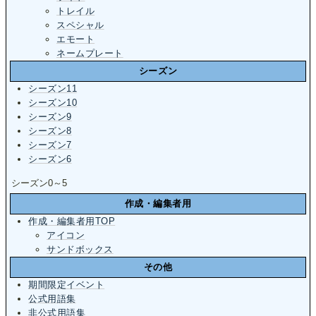
トレイル
スペシャル
エモート
ネームプレート
シーズン
シーズン11
シーズン10
シーズン9
シーズン8
シーズン7
シーズン6
シーズン0～5
作成・編集者用
作成・編集者用TOP
アイコン
サンドボックス
その他
期間限定イベント
公式用語集
非公式用語集