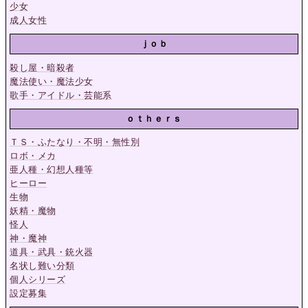
少女
成人女性
ｊｏｂ
殺し屋・暗殺者
魔法使い・魔法少女
歌手・アイドル・芸能系
ｏｔｈｅｒｓ
ＴＳ・ふたなり・不明・無性別
ロボ・メカ
亜人種・幻想人種等
ヒーロー
生物
妖精・魔物
怪人
神・魔神
道具・武具・銃火器
名状し難い分類
個人シリーズ
設定募集