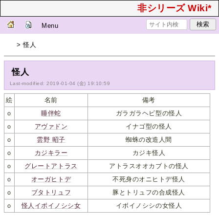
非シリーズ Wiki*
Menu
> 怪人
怪人
Last-modified: 2019-01-04 (金) 19:10:59
絵
名前
備考
ｏ
睡伴蛇
ガラガラヘビ型の怪人
ｏ
アヴァドン
イナゴ型の怪人
ｏ
雲野 昭子
蜘蛛の改造人間
ｏ
カジキラー
カジキ怪人
ｏ
グレートアトラス
アトラスオオカブトの怪人
ｏ
オーガヒトデ
不死身のオニヒトデ怪人
ｏ
ブタトリュフ
豚とトリュフの合成怪人
ｏ
怪人イボイノシシ女
イボイノシシの女怪人