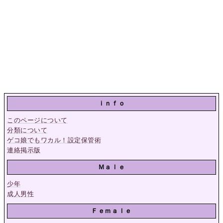
ｉｎｆｏ
このページについて
分類について
ゲコ娘でもワカル！設定保管術
連絡掲示版
Ｍａｌｅ
少年
成人男性
Ｆｅｍａｌｅ