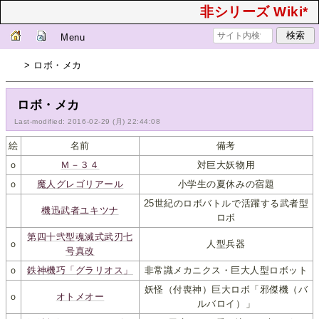
非シリーズ Wiki*
Menu
> ロボ・メカ
ロボ・メカ
Last-modified: 2016-02-29 (月) 22:44:08
絵
名前
備考
ｏ
Ｍ－３４
対巨大妖物用
ｏ
魔人グレゴリアール
小学生の夏休みの宿題
25世紀のロボバトルで活躍する武者型
機迅武者ユキツナ
ロボ
第四十弐型魂滅式武刃七
ｏ
人型兵器
号真改
ｏ
鉄神機巧「グラリオス」
非常識メカニクス・巨大人型ロボット
妖怪（付喪神）巨大ロボ「邪傑機（バ
ｏ
オトメオー
ルバロイ）」