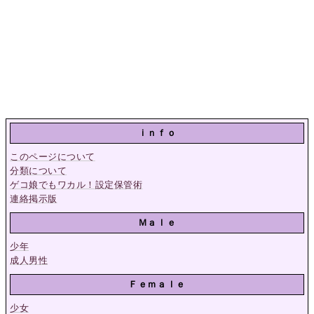
ｉｎｆｏ
このページについて
分類について
ゲコ娘でもワカル！設定保管術
連絡掲示版
Ｍａｌｅ
少年
成人男性
Ｆｅｍａｌｅ
少女