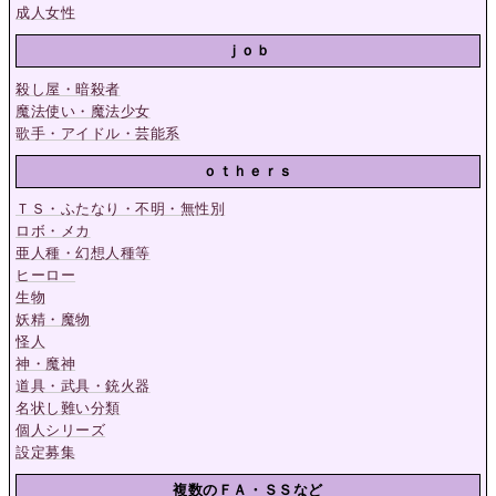
成人女性
ｊｏｂ
殺し屋・暗殺者
魔法使い・魔法少女
歌手・アイドル・芸能系
ｏｔｈｅｒｓ
ＴＳ・ふたなり・不明・無性別
ロボ・メカ
亜人種・幻想人種等
ヒーロー
生物
妖精・魔物
怪人
神・魔神
道具・武具・銃火器
名状し難い分類
個人シリーズ
設定募集
複数のＦＡ・ＳＳなど