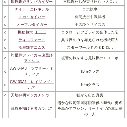
ｏ
鋼鉄舞姫サンバカイザー
三馬鹿たちが乗り込む巨大ロボ
ナイト・エレキテル
ロボ執事
ｏ
スカイセイバー
有間接空中戦闘機
ｏ
ノーブルタイガー
手のひらサイズの
ｏ
機動超犬 王王王
コタローとフビライの合体した姿
ｏ
ティルファート
異世界の力を与えられた機械巨人
ｏ
流星輝アニムス
スターワールドのＳＤロボ
灼星輝フレイガ＆凍星輝
ｏ
復讐の旅をする兄妹機のＳＤロボ
アイシス
AW-04A3 ラプター・ミ
ｏ
10mクラス
リティア
GW-03A1 レイジング・
ｏ
10mクラス
ボア
ｏ
天地神明マジガチンガー
嘘から出た真実
遥かな銀河帝国海賊諸侯の時代に勇名
戦旗を掲げる者ガラボス
を轟かすマシンナリーナイツの軍団長
の一人