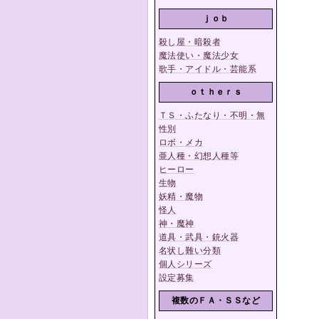
ｊｏｂ
殺し屋・暗殺者
魔法使い・魔法少女
歌手・アイドル・芸能系
ｏｔｈｅｒｓ
ＴＳ・ふたなり・不明・無
性別
ロボ・メカ
亜人種・幻想人種等
ヒーロー
生物
妖精・魔物
怪人
神・魔神
道具・武具・銃火器
名状し難い分類
個人シリーズ
設定募集
複数のＦＡ・ＳＳなど