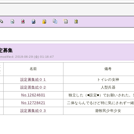
定募集
-modified: 2018-06-29 (金) 01:16:47
設
名前
備考
定
設定募集絵０１
トイレの女神
ｏ
設定募集絵０２
人型兵器
ｏ
No.12624601
独立した（■設定■）でお願いされた。
ｏ
No.12728421
二体ならんでるけど特に気にされず一
ｏ
設定募集絵０３
遊牧民少年少女