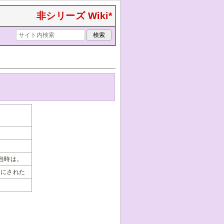
非シリーズ Wiki*
当時は。
緒にされた