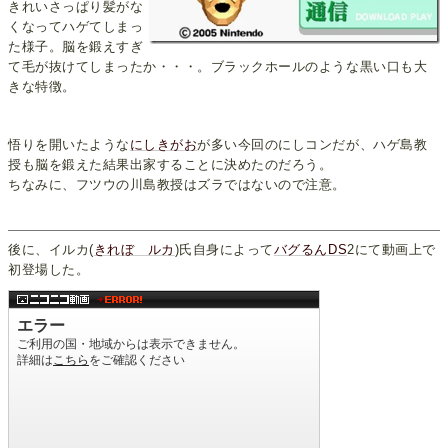
きれいさっぱり髪がな
くなってハゲてしまっ
た様子。脳を鍛えすぎ
て毛が抜けてしまったか・・・。ブラックホールのような黒い口も大
きな特徴。
悟りを開いたような
にしきがお
が多い今回のにしコンだが、ハゲ島教
授も脳を鍛えた結果出家することに決めたのだろう。
ちなみに、フツウの川島教授はズラではないので注意。
後に、イルカ(
きれぼ ルカ
)氏自身によって
バグるんDS
2にて動画上で
初登場した。