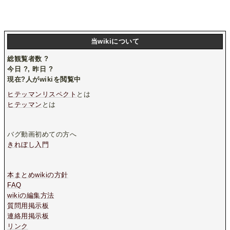
当wikiについて
総観覧者数
?
今日
?
, 昨日
?
現在
?
人がwikiを閲覧中
ヒテッマンリスペクト
とは
ヒテッマン
とは
バグ動画初めての方へ
きれぼし入門
本まとめwikiの方針
FAQ
wikiの編集方法
質問用掲示板
連絡用掲示板
リンク