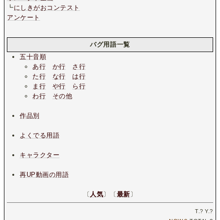
┗
にしきがおコンテスト
アンケート
バグ用語一覧
五十音順
あ行
か行
さ行
た行
な行
は行
ま行
や行
ら行
わ行
その他
作品別
よくでる用語
キャラクター
再UP動画の用語
〔
人気
〕〔
最新
〕
T.
?
Y.
?