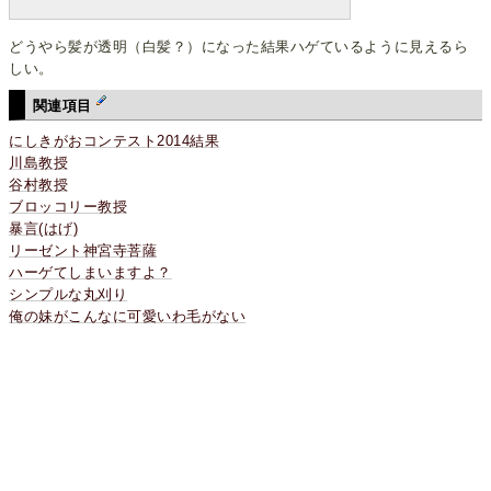
どうやら髪が透明（白髪？）になった結果ハゲているように見えるら
しい。
関連項目
にしきがおコンテスト2014結果
川島教授
谷村教授
ブロッコリー教授
暴言(はげ)
リーゼント神宮寺菩薩
ハーゲてしまいますよ？
シンプルな丸刈り
俺の妹がこんなに可愛いわ毛がない