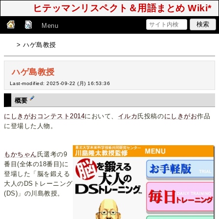
ヒテッマンリスペクト＆用語まとめ Wiki*
Menu
> ハゲ島教授
ハゲ島教授
Last-modified: 2025-09-22 (月) 16:53:36
概要
にしきがおコンテスト2014
において、
イルカ
氏投稿の
にしきがお
作品
に登場した人物。
もかちゃん
氏選考の9
番目(全体の18番目)に
登場した「脳を鍛える
大人のDSトレーニング
(DS)」の川島教授。