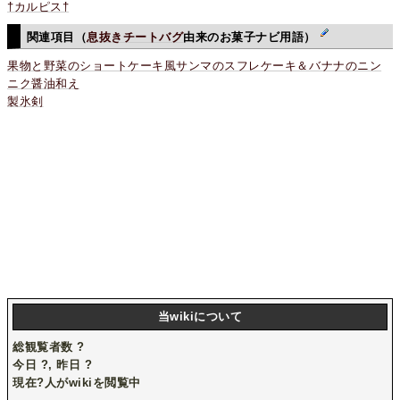
†カルピス†
関連項目（
息抜きチートバグ
由来のお菓子ナビ用語）
果物と野菜のショートケーキ風サンマのスフレケーキ＆バナナのニン
ニク醤油和え
製氷剣
当wikiについて
総観覧者数
?
今日
?
, 昨日
?
現在
?
人がwikiを閲覧中