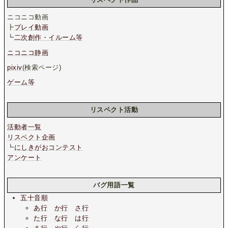
ニコニコ動画
┣
プレイ動画
┗
二次創作・イルーム等
ニコニコ静画
pixiv
(検索ページ)
ゲーム等
リスペクト活動
活動者一覧
リスペクト企画
┗
にしきがおコンテスト
アンケート
バグ用語一覧
五十音順
あ行
か行
さ行
た行
な行
は行