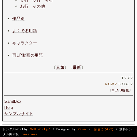
ま行
や行
ら行
わ行
その他
作品別
よくでる用語
キャラクター
再UP動画の用語
〔
人気
〕〔
最新
〕
T.
?
Y.
?
NOW.
?
TOTAL.
?
〔
MENU編集
〕
SandBox
Help
サンプルサイト
レンタルWIKI by
WIKIWIKI.jp*
/ Designed by
Olivia
/
広告について
/ 無料レン
タル掲示板
zawazawa