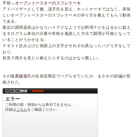
手順→
オーブントースターのスフレケーキ
アドバイザーとして
南 涼子
氏を迎え、ホットケーキではなく、美味
しいオーブントースターのスフレケーキの作り方を教えてもらう動画
である。
最近の調理器具はかなりハイテクなようでお料理ナビをはるかに超え
るキログラム単位の分量や常軌を逸脱した方法で調理が可能となって
いることがうかがえる。
テキスト読み上げと画面上の文字がそれぞれ異なったバグり方をして
おり、
初見で両方を見たり耐えたりするのはかなり難しい。
その後
黒猫道
氏の生放送限定でバグらせていたが、まさかの続編が投
稿された。