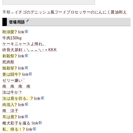
手順→
イチゴのデニッシュ風フードプロセッサーのにんにく醤油和え
登場用語
鞄溺愛
?
link
牛肉150kg
ケーキニャースよ帰れ。
砕骨犬尿剣 ↓＼→←＼↑＋KKK
刺殺祭
?
link
死肉祭
髄殺挙
?
link
妻は闘牛
?
link
ゼリー嫌い`´
南 南 南 南
汝は牛か？
汝は鹿を切る。
?
link
肉混入
?
link
南 涼子
耳は鹿
?
link
雌犬彩子を撮る
link
私、帰る！
?
link