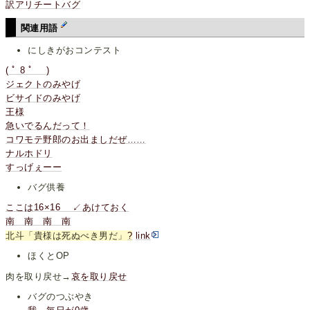
訳アリチートバグ
関連用語
にしきがおコンテスト
( ﾟ 8 ﾟ )
ジェクトのみやげ
ビサイドのみやげ
王様
急いでるんだって！
コワモテ野郎のお出ましだぜ……
ナルホドリ
すっげぇーー
バグ供養
ここは16×16 ↙あけておく
南 南 南 南
北斗「貴様は死ぬべき男だ」
?
link
ほくとOP
肉を取り戻せ→
哀を取り戻せ
バグのつぶやき