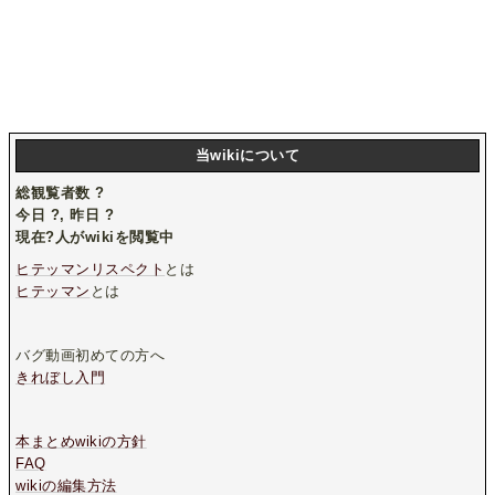
当wikiについて
総観覧者数
?
今日
?
, 昨日
?
現在
?
人がwikiを閲覧中
ヒテッマンリスペクト
とは
ヒテッマン
とは
バグ動画初めての方へ
きれぼし入門
本まとめwikiの方針
FAQ
wikiの編集方法