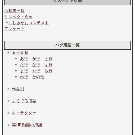
リスペクト活動
活動者一覧
リスペクト企画
┗
にしきがおコンテスト
アンケート
バグ用語一覧
五十音順
あ行
か行
さ行
た行
な行
は行
ま行
や行
ら行
わ行
その他
作品別
よくでる用語
キャラクター
再UP動画の用語