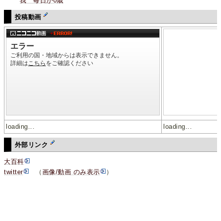
我 毎日が0歳
投稿動画
loading...
loading...
外部リンク
大百科
twitter
（
画像/動画 のみ表示
）