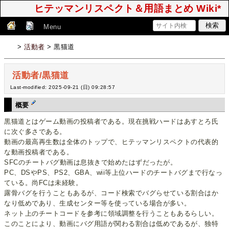
ヒテッマンリスペクト＆用語まとめ Wiki*
Menu
>
活動者
> 黒猫道
活動者/黒猫道
Last-modified: 2025-09-21 (日) 09:28:57
概要
黒猫道とはゲーム動画の投稿者である。現在挑戦ハードはあすとろ氏
に次ぐ多さである。
動画の最高再生数は全体のトップで、ヒテッマンリスペクトの代表的
な動画投稿者である。
SFCのチートバグ動画は息抜きで始めたはずだったが。
PC、DSやPS、PS2、GBA、wii等上位ハードのチートバグまで行なっ
ている。尚FCは未経験。
露骨バグを行うこともあるが、コード検索でバグらせている割合はか
なり低めであり、生成センター等を使っている場合が多い。
ネット上のチートコードを参考に領域調整を行うこともあるらしい。
このことにより、動画にバグ用語が関わる割合は低めであるが、独特