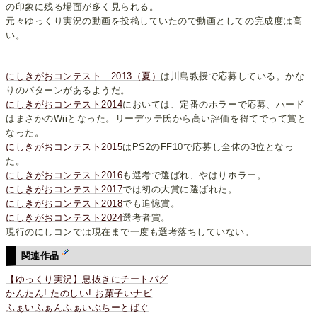
の印象に残る場面が多く見られる。
元々ゆっくり実況の動画を投稿していたので動画としての完成度は高
い。
にしきがおコンテスト 2013（夏）
は川島教授で応募している。かな
りのパターンがあるようだ。
にしきがおコンテスト2014
においては、定番のホラーで応募、ハード
はまさかのWiiとなった。リーデッテ氏から高い評価を得てでって賞と
なった。
にしきがおコンテスト2015
はPS2のFF10で応募し全体の3位となっ
た。
にしきがおコンテスト2016
も選考で選ばれ、やはりホラー。
にしきがおコンテスト2017
では初の大賞に選ばれた。
にしきがおコンテスト2018
でも追憶賞。
にしきがおコンテスト2024
選考者賞。
現行のにしコンでは現在まで一度も選考落ちしていない。
関連作品
【ゆっくり実況】息抜きにチートバグ
かんたん! たのしい! お菓子いナビ
ふぁいふぁんふぁいぶちーとばぐ