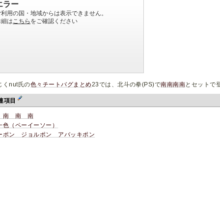
じくnut氏の
色々チートバグまとめ
23では、北斗の拳(PS)で
南南南南
とセットで
連項目
 南 南 南
一色（ペーイーソー）
ーポン ジョルポン アバッキポン