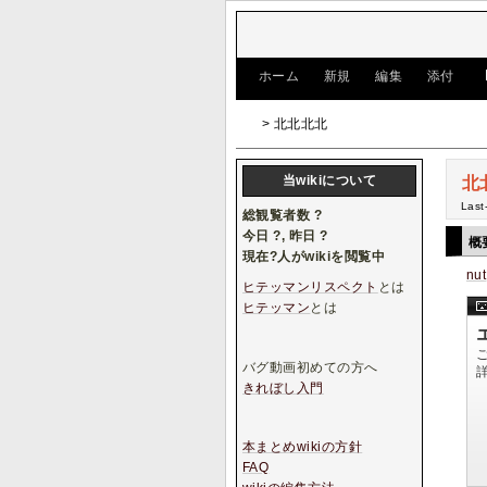
[
ホーム
|
新規
|
編集
|
添付
]
> 北北北北
当wikiについて
北
Last
総観覧者数
?
今日
?
, 昨日
?
概
現在
?
人がwikiを閲覧中
nut
ヒテッマンリスペクト
とは
ヒテッマン
とは
バグ動画初めての方へ
きれぼし入門
本まとめwikiの方針
FAQ