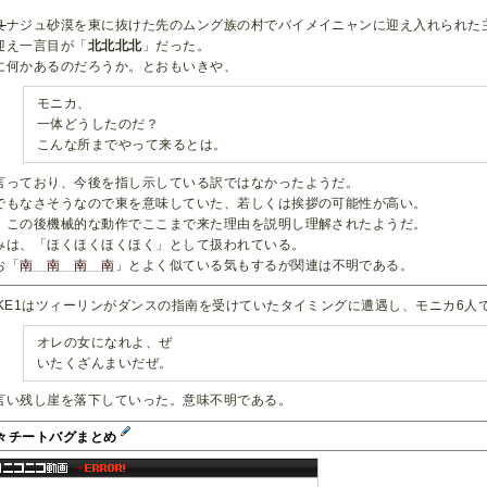
良
ナジュ砂漠を東に抜けた先のムング族の村でバイメイニャンに迎え入れられた主人
迎え一言目が「
北北北北
」だった。
に何かあるのだろうか。とおもいきや、
モニカ、
一体どうしたのだ？
こんな所までやって来るとは。
言っており、今後を指し示している訳ではなかったようだ。
でもなさそうなので東を意味していた、若しくは挨拶の可能性が高い。
、この後機械的な動作でここまで来た理由を説明し理解されたようだ。
みは、「ほくほくほくほく」として扱われている。
お「
南 南 南 南
」とよく似ている気もするが関連は不明である。
AKE1はツィーリンがダンスの指南を受けていたタイミングに遭遇し、モニカ6人
オレの女になれよ、ぜ
いたくざんまいだぜ。
言い残し崖を落下していった。意味不明である。
々チートバグまとめ