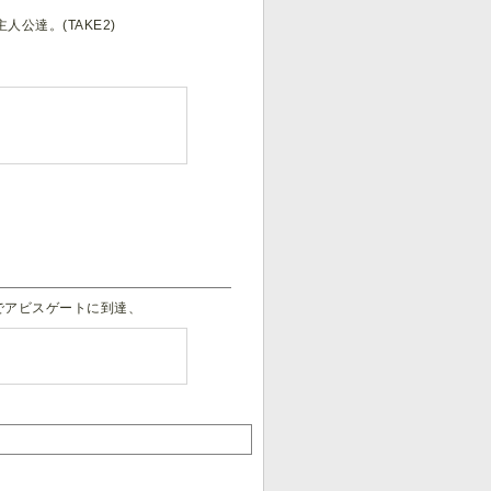
公達。(TAKE2)
でアビスゲートに到達、