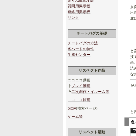
wikiの編集方法
質問用掲示板
奈
連絡用掲示板
出
リンク
北
チートバグの基礎
チートバグの方法
各ハードの特性
と
生成センター
技
尚
読
リスペクト作品
な
ニコニコ動画
T
┣
プレイ動画
┗
二次創作・イルーム等
ニコニコ静画
pixiv
(検索ページ)
と
ゲーム等
色
リスペクト活動