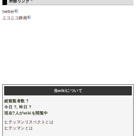
外部リンク
twitter
ニコニコ静画
当wikiについて
総観覧者数
?
今日
?
, 昨日
?
現在
?
人がwikiを閲覧中
ヒテッマンリスペクト
とは
ヒテッマン
とは