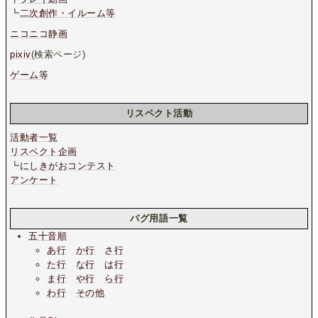
┗
二次創作・イルーム等
ニコニコ静画
pixiv
(検索ページ)
ゲーム等
リスペクト活動
活動者一覧
リスペクト企画
┗
にしきがおコンテスト
アンケート
バグ用語一覧
五十音順
あ行
か行
さ行
た行
な行
は行
ま行
や行
ら行
わ行
その他