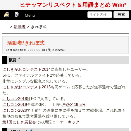
ヒテッマンリスペクト＆用語まとめ Wiki*
Menu
>
活動者
> きれぼ式
活動者/きれぼ式
Last-modified: 2023-09-18 (月) 21:22:47
概要
にしきがおコンテスト2014
に応募したユーザー。
SFC、ファイナルファイト2で応募している。
非常にシンプルな配色と化している。
にしきがおコンテスト2015
も同ゲームで応募したが無事選考で選ばれ
た。
にしコン2018
はFCで入選している。
にしコン2019
全体の3位。 用語:
戸愚呂18.5%
にしコン2020
でも前年の画像に更に手を加えて本戦登場。これ以降も
類似の画像で選考通過を繰り返している。
第1回にしき展覧会
での用語
コーナーキック