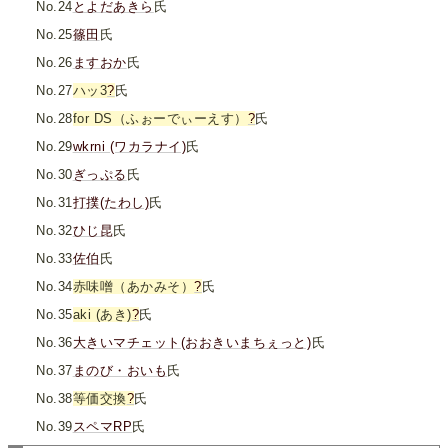
No.24
とよだあきら
氏
No.25
篠田
氏
No.26
ますおか
氏
No.27
ハッ3
?
氏
No.28
for DS（ふぉーでぃーえす）
?
氏
No.29
wkrni (ワカラナイ)
氏
No.30
ぎっぷる
氏
No.31
打撲(たわし)
氏
No.32
ひじ昆
氏
No.33
佐伯
氏
No.34
赤味噌（あかみそ）
?
氏
No.35
aki (あき)
?
氏
No.36
大きいマチェット(おおきいまちぇっと)
氏
No.37
まのび・おいも
氏
No.38
等価交換
?
氏
No.39
スペマRP
氏