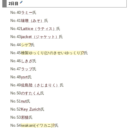
2日目
No.40
ラミー
氏
No.41
味噌（みそ）
氏
No.42
Lattice（ラティス）
氏
No.43
jacket（ジャケット）
氏
No.44
シゲ
?
氏
No.45
檜製ゆっくり(ひのきせいゆっくり)
?
氏
No.46
しきざ
氏
No.47
ラップ
氏
No.48
ysrt
氏
No.49
佐島陸（さじまりく）
氏
No.50
のすたくん
氏
No.51
nut
氏
No.52
Key Zurich
氏
No.53
邪猫
氏
No.54
iwakani(イワカニ)
?
氏