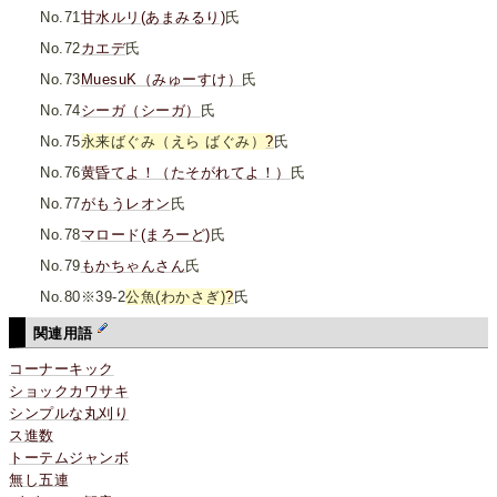
No.71
甘水ルリ(あまみるり)
氏
No.72
カエデ
氏
No.73
MuesuK（みゅーすけ）
氏
No.74
シーガ（シーガ）
氏
No.75
永来ばぐみ（えら ばぐみ）
?
氏
No.76
黄昏てよ！（たそがれてよ！）
氏
No.77
がもうレオン
氏
No.78
マロード(まろーど)
氏
No.79
もかちゃんさん
氏
No.80※39-2
公魚(わかさぎ)
?
氏
関連用語
コーナーキック
ショックカワサキ
シンプルな丸刈り
ス進数
トーテムジャンボ
無し五連