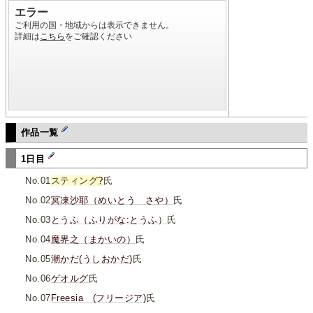
作品一覧
1日目
No.01
スティング
?
氏
No.02
冥凍沙耶（めいとう さや）
氏
No.03
とうふ（ふりがな:とうふ）
氏
No.04
魔界之（まかいの）
氏
No.05
潮かだ(うしおかだ)
氏
No.06
ゲオルグ
氏
No.07
Freesia (フリージア)
氏