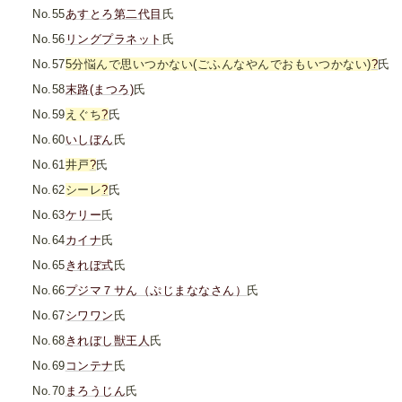
No.55
あすとろ第二代目
氏
No.56
リングプラネット
氏
No.57
5分悩んで思いつかない(ごふんなやんでおもいつかない)
?
氏
No.58
末路(まつろ)
氏
No.59
えぐち
?
氏
No.60
いしぼん
氏
No.61
井戸
?
氏
No.62
シーレ
?
氏
No.63
ケリー
氏
No.64
カイナ
氏
No.65
きれぼ式
氏
No.66
プジマ７サん（ぷじまななさん）
氏
No.67
シワワン
氏
No.68
きれぼし獣王人
氏
No.69
コンテナ
氏
No.70
まろうじん
氏