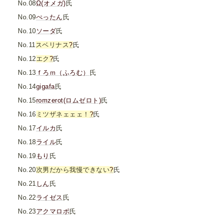
No.08
Ω(オメガ)
氏
No.09
ぺったん
氏
No.10
ソーダ
氏
No.11
スベリナス
?
氏
No.12
エク
?
氏
No.13
ｆろｍ（ふろむ）
氏
No.14
gigafa
氏
No.15
romzerot(ロムゼロト)
氏
No.16
ミツザネェェェ！
?
氏
No.17
イルカ
氏
No.18
ライル
氏
No.19
もり
氏
No.20
次男だから我慢できない
?
氏
No.21
しん
氏
No.22
ライゼス
氏
No.23
アクマロボ
氏