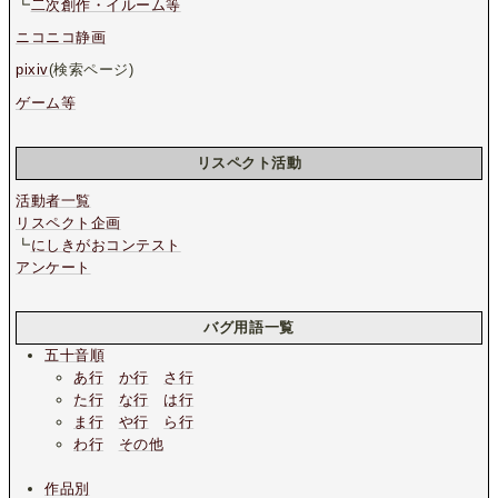
┗
二次創作・イルーム等
ニコニコ静画
pixiv
(検索ページ)
ゲーム等
リスペクト活動
活動者一覧
リスペクト企画
┗
にしきがおコンテスト
アンケート
バグ用語一覧
五十音順
あ行
か行
さ行
た行
な行
は行
ま行
や行
ら行
わ行
その他
作品別