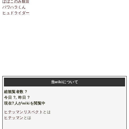
ばばこのみ観音
パワハラくん
ヒュドライダー
当wikiについて
総観覧者数
?
今日
?
, 昨日
?
現在
?
人がwikiを閲覧中
ヒテッマンリスペクト
とは
ヒテッマン
とは