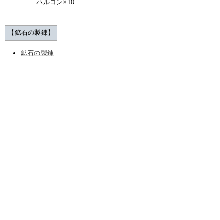
ハルコン×10
【鉱石の製錬】
鉱石の製錬