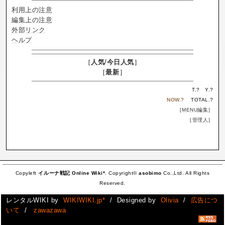
利用上の注意
編集上の注意
外部リンク
ヘルプ
［
人気
/
今日人気
］
［
最新
］
T.
?
Y.
?
NOW.
?
TOTAL.
?
［
MENU編集
］
［
管理人
］
Copyleft
イルーナ戦記 Online Wiki*
. Copyright©
asobimo
Co.,Ltd. All Rights
Reserved.
レンタルWIKI by
WIKIWIKI.jp*
/ Designed by
Olivia
/
広告につ
いて
/
zawazawa