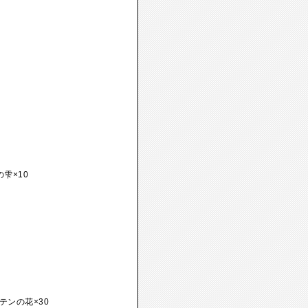
雫×10
テンの花×30