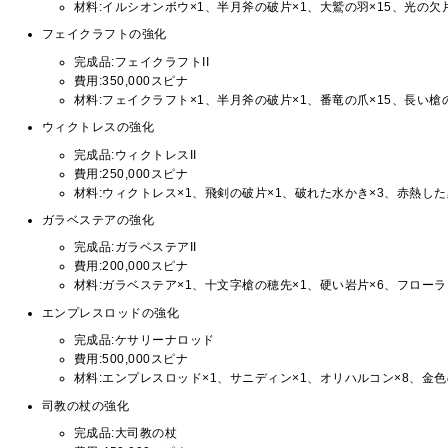
材料:イルシオンボウ×1、半月斧の破片×1、大鷲の羽×15、光の欠片
フェイクラフトの強化
完成品:フェイクラフトII
費用:350,000スピナ
材料:フェイクラフト×1、半月斧の破片×1、番竜の爪×15、長い槍の
ウィクトレスの強化
完成品:ウィクトレスII
費用:250,000スピナ
材料:ウィクトレス×1、飛剣の破片×1、破れた水かき×3、赤熱した
ガラベステアの強化
完成品:ガラベステアII
費用:200,000スピナ
材料:ガラベステア×1、十文字槍の穂先×1、硬い岩片×6、フローラ
エンプレスロッドの強化
完成品:ケサリーナロッド
費用:500,000スピナ
材料:エンプレスロッド×1、サニディン×1、オリハルコン×8、金色
司教の杖の強化
完成品:大司教の杖