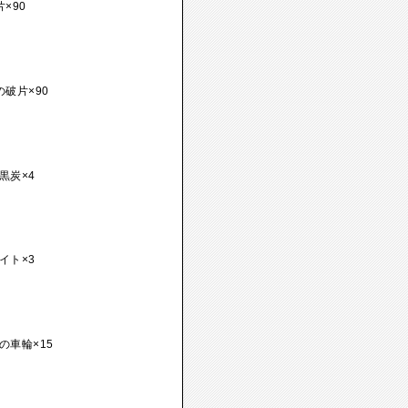
×90
破片×90
黒炭×4
イト×3
の車輪×15