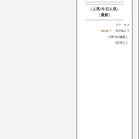
［
人気
/
今日人気
］
［
最新
］
T.
?
Y.
?
NOW.
?
TOTAL.
?
［
MENU編集
］
［
管理人
］