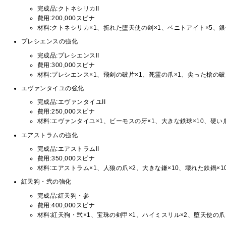
完成品:クトネシリカII
費用:200,000スピナ
材料:クトネシリカ×1、折れた堕天使の剣×1、ベニトアイト×5、銀
プレシエンスの強化
完成品:プレシエンスII
費用:300,000スピナ
材料:プレシエンス×1、飛剣の破片×1、死霊の爪×1、尖った槍の破
エヴァンタイユの強化
完成品:エヴァンタイユII
費用:250,000スピナ
材料:エヴァンタイユ×1、ビーモスの牙×1、大きな鉄球×10、硬い爪
エアストラムの強化
完成品:エアストラムII
費用:350,000スピナ
材料:エアストラム×1、人狼の爪×2、大きな鎌×10、壊れた鉄鍋×1
紅天狗・弐の強化
完成品:紅天狗・参
費用:400,000スピナ
材料:紅天狗・弐×1、宝珠の剣甲×1、ハイミスリル×2、堕天使の爪