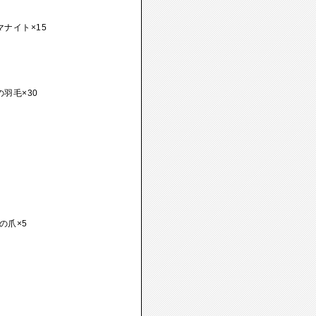
マナイト×15
羽毛×30
の爪×5