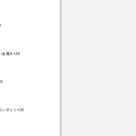
0
い金属片×30
0
ロンザイト×20