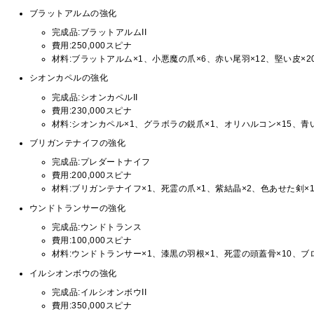
ブラットアルムの強化
完成品:ブラットアルムII
費用:250,000スピナ
材料:ブラットアルム×1、小悪魔の爪×6、赤い尾羽×12、堅い皮×2
シオンカペルの強化
完成品:シオンカペルII
費用:230,000スピナ
材料:シオンカペル×1、グラボラの鋭爪×1、オリハルコン×15、青
ブリガンテナイフの強化
完成品:プレダートナイフ
費用:200,000スピナ
材料:ブリガンテナイフ×1、死霊の爪×1、紫結晶×2、色あせた剣×1
ウンドトランサーの強化
完成品:ウンドトランス
費用:100,000スピナ
材料:ウンドトランサー×1、漆黒の羽根×1、死霊の頭蓋骨×10、ブ
イルシオンボウの強化
完成品:イルシオンボウII
費用:350,000スピナ