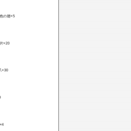
色の翅×5
片×20
×30
0
×4