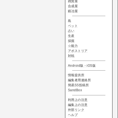
雑貨屋
合成屋
鍛冶屋
島
ペット
占い
生産
採掘
☆能力
アポストリア
対戦
Android版・iOS版
情報提供所
編集者用連絡所
簡易SS投稿所
SandBox
利用上の注意
編集上の注意
外部リンク
ヘルプ