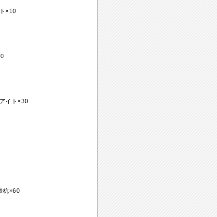
ト×10
0
アイト×30
杭×60