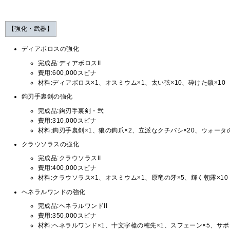
【強化・武器】
ディアボロスの強化
完成品:ディアボロスII
費用:600,000スピナ
材料:ディアボロス×1、オスミウム×1、太い弦×10、砕けた鎖×10
鉤刃手裏剣の強化
完成品:鉤刃手裏剣・弐
費用:310,000スピナ
材料:鉤刃手裏剣×1、狼の鉤爪×2、立派なクチバシ×20、ウォータの
クラウソラスの強化
完成品:クラウソラスII
費用:400,000スピナ
材料:クラウソラス×1、オスミウム×1、原竜の牙×5、輝く朝露×10
ヘネラルワンドの強化
完成品:ヘネラルワンドII
費用:350,000スピナ
材料:ヘネラルワンド×1、十文字槍の穂先×1、スフェーン×5、サボ