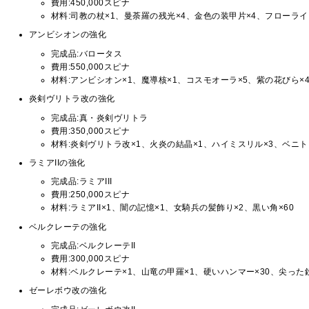
費用:450,000スピナ
材料:司教の杖×1、曼荼羅の残光×4、金色の装甲片×4、フローライ
アンビシオンの強化
完成品:バロータス
費用:550,000スピナ
材料:アンビシオン×1、魔導核×1、コスモオーラ×5、紫の花びら×4
炎剣ヴリトラ改の強化
完成品:真・炎剣ヴリトラ
費用:350,000スピナ
材料:炎剣ヴリトラ改×1、火炎の結晶×1、ハイミスリル×3、ベニト
ラミアIIの強化
完成品:ラミアIII
費用:250,000スピナ
材料:ラミアII×1、闇の記憶×1、女騎兵の髪飾り×2、黒い角×60
ベルクレーテの強化
完成品:ベルクレーテII
費用:300,000スピナ
材料:ベルクレーテ×1、山竜の甲羅×1、硬いハンマー×30、尖った鉄
ゼーレボウ改の強化