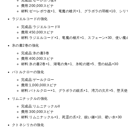
完成品:ゼーレボウ改II
費用:200,000スピナ
材料:ゼーレボウ改×1、竜魔の槍片×1、グラボラの羽根×10、シリ
ラジエルコードの強化
完成品:ラジエルコードII
費用:450,000スピナ
材料:ラジエルコード×1、竜魔の槍片×1、スフェーン×30、使い魔の
氷の書2巻の強化
完成品:氷の書3巻
費用:400,000スピナ
材料:氷の書2巻×1、湖竜の角×1、氷蛇の翅×5、雪の結晶×30
バトルクローの強化
完成品:ゲールクロー
費用:1,000,000スピナ
材料:バトルクロー×1、グラボラの鋭爪×1、湾刀の欠片×5、堕天使
リムニナックルの強化
完成品:リムニナックルII
費用:300,000スピナ
材料:リムニナックル×1、死霊の爪×2、鋭い鎌×10、硬い水×30
クトネシリカの強化