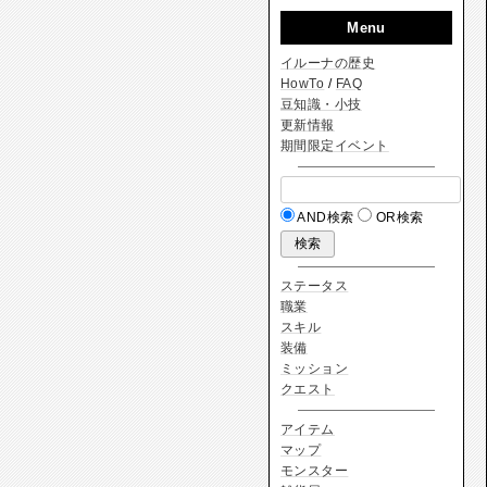
Menu
イルーナの歴史
HowTo
/
FAQ
豆知識・小技
更新情報
期間限定イベント
AND検索
OR検索
ステータス
職業
スキル
装備
ミッション
クエスト
アイテム
マップ
モンスター