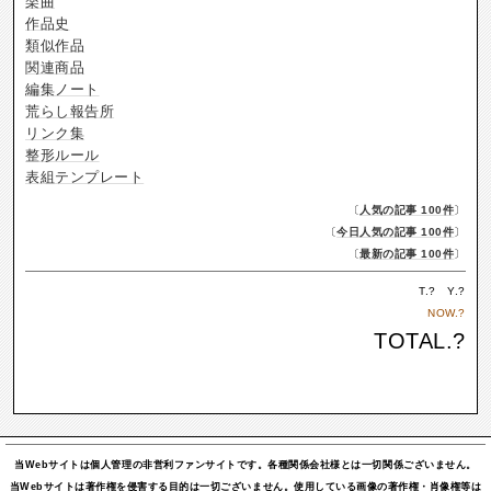
楽曲
作品史
類似作品
関連商品
編集ノート
荒らし報告所
リンク集
整形ルール
表組テンプレート
〔
人気の記事 100件
〕
〔
今日人気の記事 100件
〕
〔
最新の記事 100件
〕
T.
?
Y.
?
NOW.
?
TOTAL.
?
当Webサイトは個人管理の非営利ファンサイトです。各種関係会社様とは一切関係ございません。
当Webサイトは著作権を侵害する目的は一切ございません。使用している画像の著作権・肖像権等は