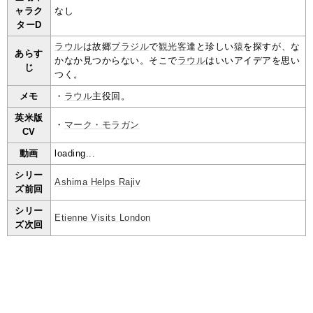
ャラク
なし
ターD
ラウル
は故郷
ブラジル
で
観光客
達と珍しい
猿
を探すが、な
あらす
かなか見つからない。そこで
ラウル
はいいアイデアを思い
じ
つく。
メモ
・
ラウル
主役回。
英米版
・
マーク・モラガン
CV
動画
loading...
シリー
Ashima Helps Rajiv
ズ前回
シリー
Etienne Visits London
ズ次回