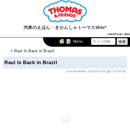
汽車のえほん・きかんしゃトーマスWiki*
UNOFFICIAL WIKI
Menu
> Raul Is Back in Brazil
Raul Is Back in Brazil
Last-modified: 2023-03-10 (金) 15:59:32