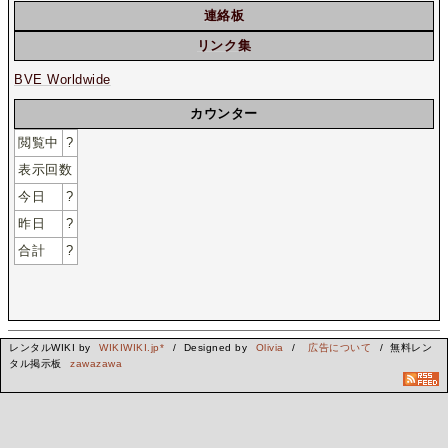
連絡板
リンク集
BVE Worldwide
カウンター
閲覧中
?
表示回数
今日
?
昨日
?
合計
?
レンタルWIKI by
WIKIWIKI.jp*
/ Designed by
Olivia
/
広告について
/ 無料レン
タル掲示板
zawazawa