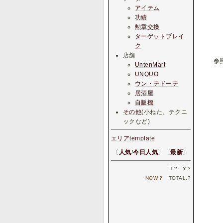
アイテム
功績
勲章交換
ターゲットブレイ
ク
店舗
参
UntenMart
UNQUO
ウン・テドーテ
居酒屋
自販機
その他
(小ねた、テクニ
ックなど)
エリアtemplate
〔
人気
/
今日人気
〕〔
最新
〕
T.
?
Y.
?
NOW.
?
TOTAL.
?