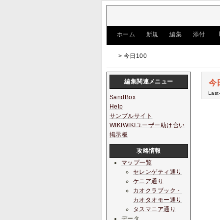
[
ホーム
|
新規
|
編集
|
添付
]
> 今日100
編集関連メニュー
今
Last
SandBox
Help
サンプルサイト
WIKIWIKIユーザー助け合い
掲示板
攻略情報
マップ一覧
セレンゲティ通り
ケニア通り
カオクラブック・
カオタオモー通り
タスマニア通り
データ