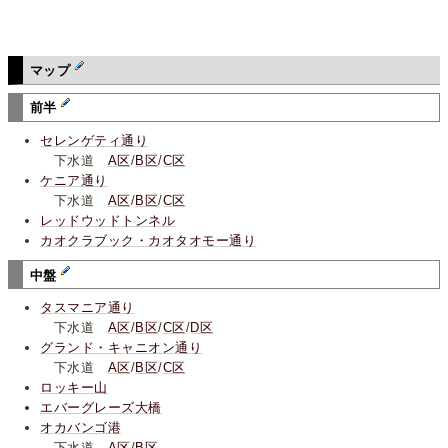
マップ
前半
セレンゲティ通り
下水道
A区
/
B区
/
C区
ケニア通り
下水道
A区
/
B区
/
C区
レッドウッドトンネル
カオクラブック・カオタオモー通り
中盤
タスマニア通り
下水道
A区
/
B区
/
C区
/
D区
グランド・キャニオン通り
下水道
A区
/
B区
/
C区
ロッキー山
エバーグレーズ大橋
オカバンゴ港
下水道
A区
/
B区