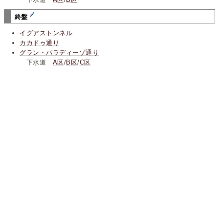
終盤
イグアストンネル
カカドゥ通り
グラン・パラディーゾ通り
下水道
A区
/
B区
/
C区