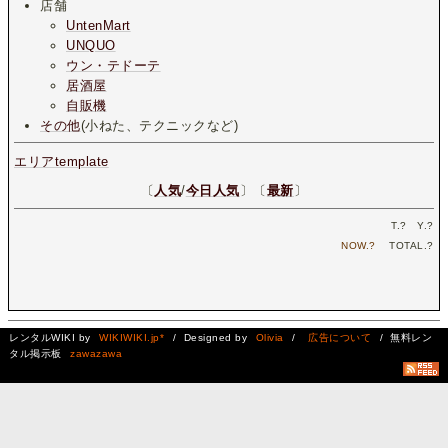
店舗
UntenMart
UNQUO
ウン・テドーテ
居酒屋
自販機
その他
(小ねた、テクニックなど)
エリアtemplate
〔
人気
/
今日人気
〕〔
最新
〕
T.
?
Y.
?
NOW.
?
TOTAL.
?
レンタルWIKI by
WIKIWIKI.jp*
/ Designed by
Olivia
/
広告について
/ 無料レン
タル掲示板
zawazawa