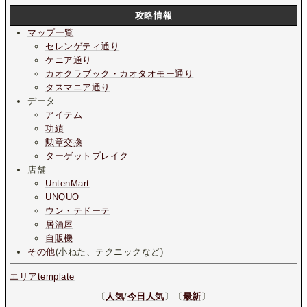
攻略情報
マップ一覧
セレンゲティ通り
ケニア通り
カオクラブック・カオタオモー通り
タスマニア通り
データ
アイテム
功績
勲章交換
ターゲットブレイク
店舗
UntenMart
UNQUO
ウン・テドーテ
居酒屋
自販機
その他
(小ねた、テクニックなど)
エリアtemplate
〔
人気
/
今日人気
〕〔
最新
〕