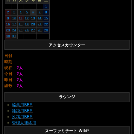
日
月
火
水
木
金
土
1
2
3
4
5
6
7
8
9
10
11
12
13
14
15
16
17
18
19
20
21
22
23
24
25
26
27
28
29
30
31
アクセスカウンター
日付
時刻
現在
?
人
今日
?
人
昨日
?
人
総数
?
人
ラウンジ
編集用BBS
雑談用BBS
投稿用BBS
管理人連絡用
スーファミチート Wiki*