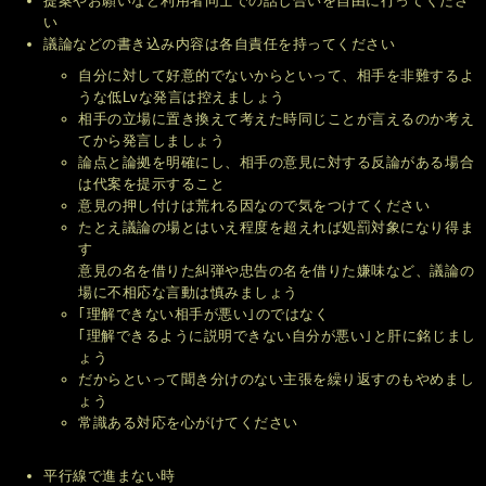
提案やお願いなど利用者同士での話し合いを自由に行ってくださ
い
議論などの書き込み内容は各自責任を持ってください
自分に対して好意的でないからといって、相手を非難するよ
うな低Lvな発言は控えましょう
相手の立場に置き換えて考えた時同じことが言えるのか考え
てから発言しましょう
論点と論拠を明確にし、相手の意見に対する反論がある場合
は代案を提示すること
意見の押し付けは荒れる因なので気をつけてください
たとえ議論の場とはいえ程度を超えれば処罰対象になり得ま
す
意見の名を借りた糾弾や忠告の名を借りた嫌味など、議論の
場に不相応な言動は慎みましょう
｢理解できない相手が悪い｣のではなく
｢理解できるように説明できない自分が悪い｣と肝に銘じまし
ょう
だからといって聞き分けのない主張を繰り返すのもやめまし
ょう
常識ある対応を心がけてください
平行線で進まない時