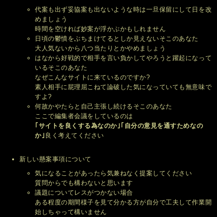
代案も出ず妥協案も出ないような時は一旦保留にして日を改
めましょう
時間を空ければ妙案が浮かぶかもしれません
日頃の鬱憤をぶちまけてるとしか見えないそこのあなた
大人気ないから八つ当たりとかやめましょう
はなから好戦的で相手を言い負かしてやろうと躍起になって
いるそこのあなた
なぜこんなサイトに来ているのですか?
素人相手に屁理屈こねて論破した気になっていても無意味で
すよ?
何故かやたらと自己主張し続けるそこのあなた
ここで編集者会議をしているのは
｢サイトを良くする為なのか｣
｢自分の意見を通すためなの
か｣
良く考えてください
新しい懸案事項について
気になることがあったら気兼ねなく提案してください
質問からでも構わないと思います
議題についてレスがつかない場合
ある程度の期間様子を見て分かる方が自分で工夫して作業開
始しちゃって構いません