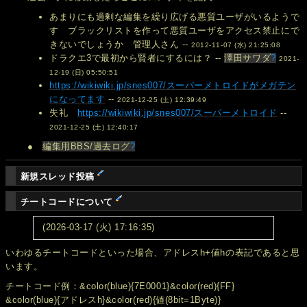
あまりにも過剰な編集を繰り広げる悪質ユーザがいるようで
す ブラックリストを作って悪質ユーザをアクセス禁止にで
きないでしょうか 管理人さん --
2012-11-07 (水) 21:25:08
ドラクエ3で最初から賢者にするには？ --
澤田サワダ
?
2021-
12-19 (日) 05:50:51
https://wikiwiki.jp/snes007/スーパーメトロイドがメガテン
になってます
--
2021-12-25 (土) 12:39:49
失礼
https://wikiwiki.jp/snes007/スーパーメトロイド
--
2021-12-25 (土) 12:40:17
●
編集用BBS/過去ログ
?
新規スレッド投稿
チートコードについて
(2026-03-17 (火) 17:16:35)
いわゆるチートコードといった場合、アドレスh+値hの表記であると思
います。
チートコード例：&color(blue){7E0001}&color(red){FF}
&color(blue){アドレスh}&color(red){値(8bit=1Byte)}