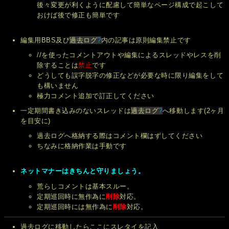
後々変更が利くように配慮して簡単なページ構成で起こして
おけば後で修正も簡単です
編集用BBS及び
過去ログ
?
内の記事は原則編集禁止です
//を使ったコメントアウトや編集によるスレッドやレスを削
除することは
禁止
です
どうしても誤字脱字の修正などが必要な時に限り編集をして
も構いません
極力コメント追加で訂正してください
一定期間書き込みのないスレッドは
過去ログ
?
へ移動します(2ヶ月
を目安に)
過去ログへ格納する際はコメント欄はずしてください
ちなみに格納作業は手動です
ネットマナーはきちんと守りましょう。
荒らしコメントは基本スルー。
定期巡回時に無作為に
削除
対応。
定期巡回時には無作為に
削除
対応。
過去ログに移動したらここにスレタイを記入