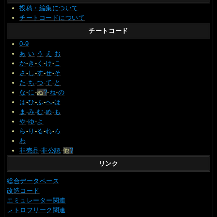
投稿・編集について
チートコードについて
チートコード
0-9
あ
-
い
-
う
-
え
-
お
か
-
き
-
く
-
け
-
こ
さ
-
し
-
す
-
せ
-
そ
た
-
ち
-
つ
-
て
-
と
な
-
に
-
ぬ
?
-
ね
-
の
は
-
ひ
-
ふ
-
へ
-
ほ
ま
-
み
-
む
-
め
-
も
や
-
ゆ
-
よ
ら
-
り
-
る
-
れ
-
ろ
わ
非売品
-
非公認
-
他
?
リンク
総合データベース
改造コード
エミュレーター関連
レトロフリーク関連