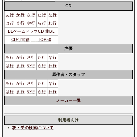
CD
あ行
か行
さ行
た行
な行
は行
ま行
や行
ら行
わ行
BLゲームドラマCD
非BL
CD付書籍
___
TOP50
声優
あ行
か行
さ行
た行
な行
は行
ま行
や行
ら行
わ行
原作者・スタッフ
あ行
か行
さ行
た行
な行
は行
ま行
や行
ら行
わ行
メーカー一覧
利用者向け
攻・受の検索について