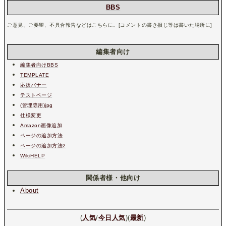
BBS
ご意見、ご要望、不具合報告などはこちらに。[コメントの書き損じ等は書いた場所に]
編集者向け
編集者向けBBS
TEMPLATE
応援バナー
テストページ
(管理専用)jpg
仕様変更
Amazon画像追加
ページの追加方法
ページの追加方法2
WikiHELP
関係者様・他向け
About
(
人気
/
今日人気
)(
最新
)