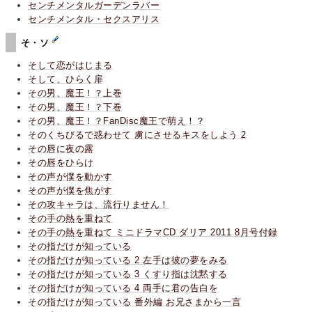
センチメンタルガーデンラバー
センチメンタル・セクスアリス
そ・ソ
そして恋がはじまる
そして、ひらく扉
その男、魔王！？上巻
その男、魔王！？下巻
その男、魔王！？FanDisc魔王で萌え！？
そのくちびるで惑わせて 虜にさせるキスをしよう 2
その唇に夜の露
その唇をひらけ
その声が僕を動かす
その声が僕を焦がす
その攻キャラは、流行りません！
その手の熱を重ねて
その手の熱を重ねて ミニドラマCD ダリア 2011 8月号付録
その指だけが知っている
その指だけが知っている 2 左手は彼の夢をみる
その指だけが知っている 3 くすり指は沈黙する
その指だけが知っている 4 両手に君の告白を
その指だけが知っている 番外編 お兄さまから一言