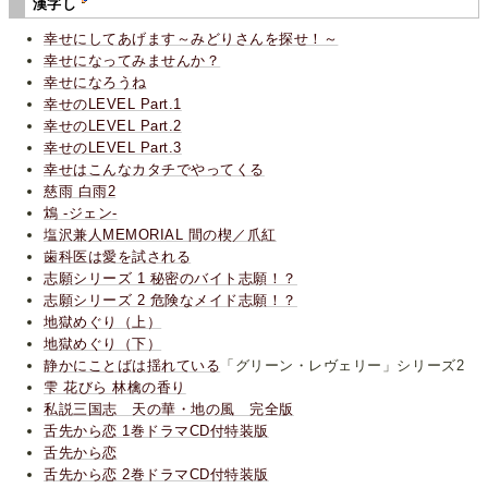
漢字し
幸せにしてあげます～みどりさんを探せ！～
幸せになってみませんか？
幸せになろうね
幸せのLEVEL Part.1
幸せのLEVEL Part.2
幸せのLEVEL Part.3
幸せはこんなカタチでやってくる
慈雨 白雨2
鴆 -ジェン-
塩沢兼人MEMORIAL 間の楔／爪紅
歯科医は愛を試される
志願シリーズ 1 秘密のバイト志願！？
志願シリーズ 2 危険なメイド志願！？
地獄めぐり（上）
地獄めぐり（下）
静かにことばは揺れている
「グリーン・レヴェリー」シリーズ2
雫 花びら 林檎の香り
私説三国志 天の華・地の風 完全版
舌先から恋 1巻ドラマCD付特装版
舌先から恋
舌先から恋 2巻ドラマCD付特装版