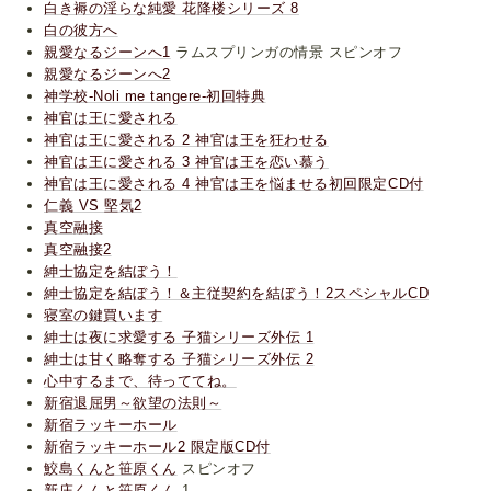
白き褥の淫らな純愛 花降楼シリーズ 8
白の彼方へ
親愛なるジーンへ1
ラムスプリンガの情景 スピンオフ
親愛なるジーンへ2
神学校-Noli me tangere-初回特典
神官は王に愛される
神官は王に愛される 2 神官は王を狂わせる
神官は王に愛される 3 神官は王を恋い慕う
神官は王に愛される 4 神官は王を悩ませる初回限定CD付
仁義 VS 堅気2
真空融接
真空融接2
紳士協定を結ぼう！
紳士協定を結ぼう！＆主従契約を結ぼう！2スペシャルCD
寝室の鍵買います
紳士は夜に求愛する 子猫シリーズ外伝 1
紳士は甘く略奪する 子猫シリーズ外伝 2
心中するまで、待っててね。
新宿退屈男～欲望の法則～
新宿ラッキーホール
新宿ラッキーホール2 限定版CD付
鮫島くんと笹原くん
スピンオフ
新庄くんと笹原くん
1