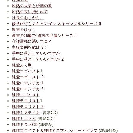
灼熱の太陽と砂塵の嵐
灼熱の夜に抱かれて
社長のおじかん。
修学旅行もスキャンダル スキャンダルシリーズ 6
週末のはなし
週末の部屋で 週末の部屋シリーズ 1
守護霊様に憑いてコイ
主従契約を結ぼう！
手中に落としていいですか
手中に落としていいですか 2
純愛えろ期
純愛エゴイスト
1
純愛エゴイスト 2
純愛ロマンチカ 1
純愛ロマンチカ 2
純情エゴイスト
純情テロリスト
1
純情テロリスト 2
純情ミステイク
(書籍CD)
純情ミニマム
(書籍CD)
純情ドラマCD
(非売品)
純情エゴイスト＆純情ミニマム ショートドラマ
(雑誌付録)