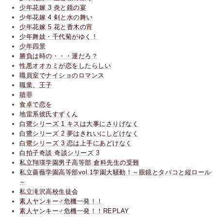
少年花嫁 3 炎と鏡の宴
少年花嫁 4 剣と水の舞い
少年花嫁 5 花と香木の宵
少年舞妓・千代菊がゆく！
少年四景
勝負は時の・・・運だろ？
性悪オオカミが恋をしたらしい
職員室でナイショのロマンス
職業、王子
贖罪
食卓で恋を
地雷系彼氏すずくん
白鷺シリーズ 1 キスは大事にさりげなく
白鷺シリーズ 2 夢はきれいにしどけなく
白鷺シリーズ 3 恋は上手にあどけなく
白拍子奇談 奇談シリーズ 3
私立翔瑛学園男子高等部 倉科先生の受難
私立薔薇学園高等部vol.1学園大騒動！～眼鏡とタバコと縦ロール
～
私立滝沢高校生徒会
素人ヤンキー♂危機一発！！
素人ヤンキー♂危機一発！！REPLAY