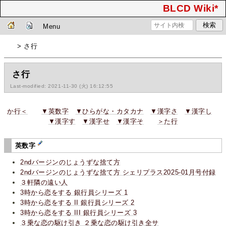
BLCD Wiki*
Menu
> さ行
さ行
Last-modified: 2021-11-30 (火) 16:12:55
か行＜
▼英数字
▼ひらがな・カタカナ
▼漢字さ
▼漢字し
▼漢字す
▼漢字せ
▼漢字そ
＞た行
英数字
2ndバージンのじょうずな捨て方
2ndバージンのじょうずな捨て方 シェリプラス2025-01月号付録
３軒隣の遠い人
3時から恋をする 銀行員シリーズ 1
3時から恋をする II 銀行員シリーズ 2
3時から恋をする III 銀行員シリーズ 3
３乗な恋の駆け引き ２乗な恋の駆け引き全サ