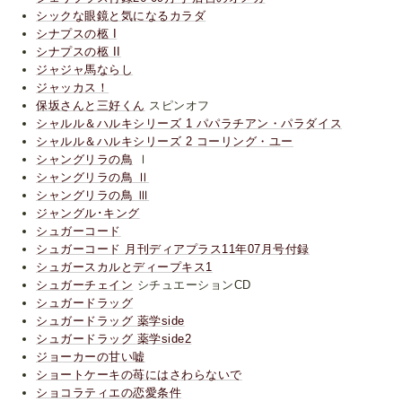
シックな眼鏡と気になるカラダ
シナプスの柩 I
シナプスの柩 II
ジャジャ馬ならし
ジャッカス！
保坂さんと三好くん
スピンオフ
シャルル＆ハルキシリーズ 1 パパラチアン・パラダイス
シャルル＆ハルキシリーズ 2 コーリング・ユー
シャングリラの鳥
Ⅰ
シャングリラの鳥 Ⅱ
シャングリラの鳥 Ⅲ
ジャングル･キング
シュガーコード
シュガーコード 月刊ディアプラス11年07月号付録
シュガースカルとディープキス1
シュガーチェイン
シチュエーションCD
シュガードラッグ
シュガードラッグ 薬学side
シュガードラッグ 薬学side2
ジョーカーの甘い嘘
ショートケーキの苺にはさわらないで
ショコラティエの恋愛条件