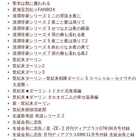
聖衣は獣に攫われる
星海宝烈伝☆FANBOX
清澗寺家シリーズ 1 この罪深き夜に
清澗寺家シリーズ 2 夜ごと蜜は滴りて
清澗寺家シリーズ 3 せつなさは夜の媚薬
清澗寺家シリーズ 4 罪の褥も濡れる夜
清澗寺家シリーズ 5 夜ごと蜜は滴りて2
清澗寺家シリーズ 6 終わりなき夜の果て
清澗寺家シリーズ 7 罪の褥も濡れる夜2
世紀末ダーリン
世紀末ダーリン2
世紀末ダーリン3
世紀末ダーリン～世紀末戦隊ダーリン 5 スペシャル～セイウチの
大逆襲～
世紀末★ダーリン トドタケ北海道編
世紀末★ダーリン タカオガ二人の幸せ温泉編
新・世紀末ダーリン
世紀末探偵倶楽部
生誕祭奇談 奇談シリーズ 2
生徒会長に忠告
生徒会長に忠告／是 -ZE- 2 月刊ディアプラス07年04月号付録
生徒会長に忠告 月刊ディアプラス08年11月号付録 生徒会長と録