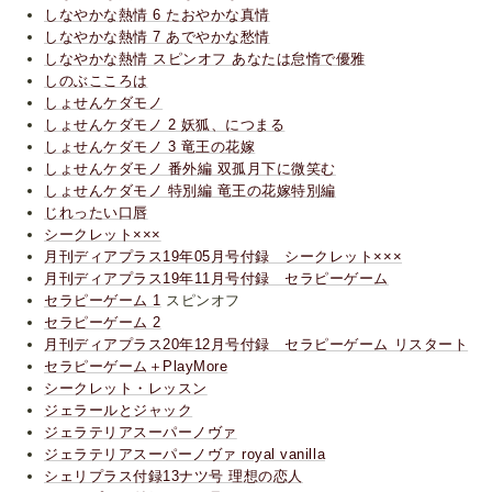
しなやかな熱情 6 たおやかな真情
しなやかな熱情 7 あでやかな愁情
しなやかな熱情 スピンオフ あなたは怠惰で優雅
しのぶこころは
しょせんケダモノ
しょせんケダモノ 2 妖狐、につまる
しょせんケダモノ 3 竜王の花嫁
しょせんケダモノ 番外編 双孤月下に微笑む
しょせんケダモノ 特別編 竜王の花嫁特別編
じれったい口唇
シークレット×××
月刊ディアプラス19年05月号付録 シークレット×××
月刊ディアプラス19年11月号付録 セラピーゲーム
セラピーゲーム 1
スピンオフ
セラピーゲーム 2
月刊ディアプラス20年12月号付録 セラピーゲーム リスタート
セラピーゲーム＋PlayMore
シークレット・レッスン
ジェラールとジャック
ジェラテリアスーパーノヴァ
ジェラテリアスーパーノヴァ royal vanilla
シェリプラス付録13ナツ号 理想の恋人