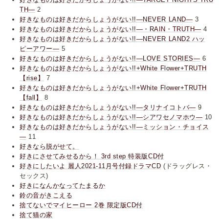
TH―
2
好きなものは好きだからしょうがない!!―NEVER LAND―
3
好きなものは好きだからしょうがない!!―・RAIN・TRUTH―
4
好きなものは好きだからしょうがない!!―NEVER LAND2 ハッ
ピーアワー―
5
好きなものは好きだからしょうがない!!―LOVE STORIES―
6
好きなものは好きだからしょうがない!!+White Flower+TRUTH
【rise】
7
好きなものは好きだからしょうがない!!+White Flower+TRUTH
【fall】
8
好きなものは好きだからしょうがない!!―タリナイコトバ―
9
好きなものは好きだからしょうがない!!―シアワセノマホウ―
10
好きなものは好きだからしょうがない!!―ミッション・チョイス
―
11
好きなら脱がせて。
好きにさせてみせるから！ 3rd step 特装版CD付
好きにしたいよ 麗人2021-11月号付録ドラマCD
(ドラッグレス・
セックス)
好きになんかなってたまるか
鈴の音がきこえる
捨てないでマイヒーロー 2巻 限定版CD付
捨て猫の家