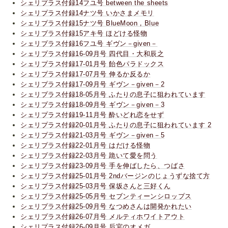
シェリプラス付録14フユ号 between the sheets
シェリプラス付録14ナツ号 いかさまメモリ
シェリプラス付録15ナツ号 BlueMoon，Blue
シェリプラス付録15アキ号 ほどける怪物
シェリプラス付録16フユ号 ギヴン－given－
シェリプラス付録16-09月号 四代目・大和辰之
シェリプラス付録17-01月号 飴色パラドックス
シェリプラス付録17-07月号 伸るか反るか
シェリプラス付録17-09月号 ギヴン－given－2
シェリプラス付録18-05月号 ふたりの息子に狙われています
シェリプラス付録18-09月号 ギヴン－given－3
シェリプラス付録19-11月号 酔いどれ恋をせず
シェリプラス付録20-01月号 ふたりの息子に狙われています 2
シェリプラス付録21-03月号 ギヴン－given－5
シェリプラス付録22-01月号 はだける怪物
シェリプラス付録22-03月号 跪いて愛を問う
シェリプラス付録23-09月号 手を伸ばしたら、つばさ
シェリプラス付録25-01月号 2ndバージンのじょうずな捨て方
シェリプラス付録25-03月号 保坂さんと三好くん
シェリプラス付録25-05月号 セブンティーンシロップス
シェリプラス付録25-09月号 なつめさんは開発かれたい
シェリプラス付録26-07月号 メルティホワイトアウト
シェリプラス付録26-09月号 后宮のオメガ