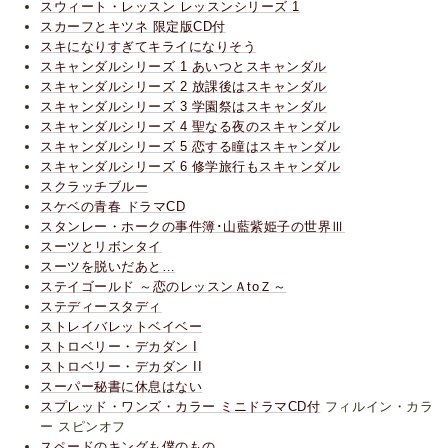
スウィート・レッスン レッスンシリーズ 1
スカーフとキツネ 限定版CD付
スキになりすぎてキライになりそう
スキャンダルシリーズ 1 あいつとスキャンダル
スキャンダルシリーズ 2 放課後はスキャンダル
スキャンダルシリーズ 3 学園祭はスキャンダル
スキャンダルシリーズ 4 聖なる夜のスキャンダル
スキャンダルシリーズ 5 恋する瞳はスキャンダル
スキャンダルシリーズ 6 修学旅行もスキャンダル
スクラッチブルー
スケベの青春 ドラマCD
スタンレー・ホークの事件簿･山藍紫姫子の世界Ⅲ
スーツとリボンタイ
スーツを脱いだあと…
ステイゴールド ～恋のレッスンＡtoＺ～
ステディースタディ
ストレイバレットベイベー
ストロベリー・デカダン I
ストロベリー・デカダン II
スーパー秘書に休息はない
スプレッド・ワンズ・カラー ミニドラマCD付
フィルイン・カラ
ー スピンオフ
スペードのキングも僕のもの