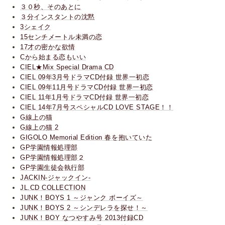
３０秒、そのあとに
３分インスタントの沈黙
3シェイク
15センチメートル未満の恋
17才の密かな欲情
Cから始まる恋もいい
CIEL★Mix Special Drama CD
CIEL 09年3月号ドラマCD付録 世界一初恋
CIEL 09年11月号ドラマCD付録 世界一初恋
CIEL 11年1月号ドラマCD付録 世界一初恋
CIEL 14年7月号スペシャルCD LOVE STAGE！！
G線上の猫
G線上の猫 2
GIGOLO Memorial Edition 春を抱いていた
GP学園情報処理部
GP学園情報処理部２
GP学園生徒会執行部
JACKIN-ジャックイン-
JL.CD COLLECTION
JUNK！BOYS 1 ～ジャンク ボーイズ～
JUNK！BOYS 2 ～シンデレラを探せ！～
JUNK！BOY なつやすみ号 2013付録CD