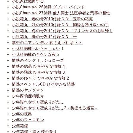
小説家は懺悔する
小説Chara vol.26付録 ダブル・バインド
小説Chara vol.27付録 他人同士 法医学者と刑事の相性
小説花丸 春の号2010付録ＣＤ 玉帝の箱庭
小説花丸 秋の号2010付録ＣＤ 陶酔を誘う双つの手
小説花丸 冬の号2011付録ＣＤ プリンセスのお里帰り
小説花丸 春の号2011付録ＣＤ 千
掌中のエアレンデル-君さえいればいい-
小児科病棟へいらっしゃい
1
小児科病棟のキケンな夜
2
情熱のイングリッシュローズ
情熱の結晶 ひそやかな情熱 4
情熱の飛沫 ひそやかな情熱 3
情熱のゆくえ ひそやかな情熱 2
情熱スペシャルCD ひそやかな情熱
情熱のヤングマン
少年探偵鹿鳴敬介
少年濡れやすく恋成りがたし
少年濡れやすく恋成りがたし2～彷徨える迷宮～
少年の境界
少年のフェロモン
少年花嫁
少年花嫁 2 星と桜の祭り