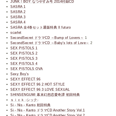
JUNK！BOY なつやすみ号 2014付録CD
SASRA 1
SASRA 2
SASRA 3
SASRA 4
SASRA 全4巻セット通販特典 Il futuro
scarlet
SecondSecret ドラマCD ～Bump of Lovers～
1
SecondSecret ドラマCD ～Baby's lots of Love～
2
SEX PISTOLS 1
SEX PISTOLS 2
SEX PISTOLS 3
SEX PISTOLS 4
SEX PISTOLS OVA
Sexy Boy's
SEXY EFFECT 96
SEXY EFFECT 96 2 HOT STYLE
SEXY EFFECT 96 3 LOVE SEXUAL
SHINSENGUMI 幕末幻想恋愛奇譚 初回特典
ｓｉｃｋ -シック-
Si－Nis－Kanto 初回特典
Si－Nis－Kanto ドラマCD Another Story Vol.1
Si－Nis－Kanto ドラマCD Another Story Vol.2