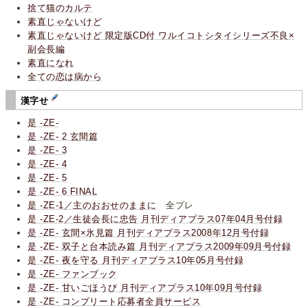
捨て猫のカルテ
素直じゃないけど
素直じゃないけど 限定版CD付 ワルイコトシタイシリーズ不良×
副会長編
素直になれ
全ての恋は病から
漢字せ
是 -ZE-
是 -ZE- 2 玄間篇
是 -ZE- 3
是 -ZE- 4
是 -ZE- 5
是 -ZE- 6 FINAL
是 -ZE-1／主のおおせのままに
全プレ
是 -ZE-2／生徒会長に忠告 月刊ディアプラス07年04月号付録
是 -ZE- 玄間×氷見篇 月刊ディアプラス2008年12月号付録
是 -ZE- 双子と台本読み篇 月刊ディアプラス2009年09月号付録
是 -ZE- 夜を守る 月刊ディアプラス10年05月号付録
是 -ZE- ファンブック
是 -ZE- 甘いごほうび 月刊ディアプラス10年09月号付録
是 -ZE- コンプリート応募者全員サービス