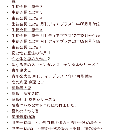
音
生徒会長に忠告 2
生徒会長に忠告 3
生徒会長に忠告 4
生徒会長に忠告 月刊ディアプラス11年08月号付録
生徒会長に忠告 5
生徒会長に忠告 月刊ディアプラス12年12月号付録
生徒会長に忠告 月刊ディアプラス13年09月号付録
生徒会長に忠告 6
恋と性と魔法の作用
1
性と体と恋の反作用
2
聖なる夜のスキャンダル スキャンダルシリーズ 4
青年発火点
青年発火点 月刊ディアプラス15年03月号付録
性の劇薬 劇薬セット
征服者の恋
制服、深夜２時。
征服せよ 略奪シリーズ 2
性癖ヤバめなオトコに狙われました。
誓約のうつり香
星陵最恐物語
世界一初恋 ～小野寺律の場合＋吉野千秋の場合～
世界一初恋2 ～吉野千秋の場合＋小野寺律の場合～