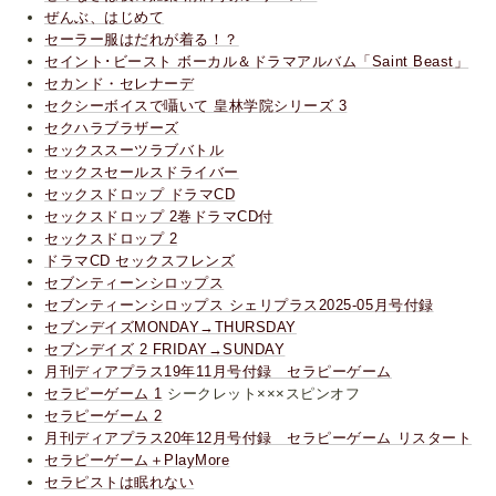
ぜんぶ、はじめて
セーラー服はだれが着る！？
セイント･ビースト ボーカル＆ドラマアルバム「Saint Beast」
セカンド・セレナーデ
セクシーボイスで囁いて 皇林学院シリーズ 3
セクハラブラザーズ
セックススーツラブバトル
セックスセールスドライバー
セックスドロップ ドラマCD
セックスドロップ 2巻ドラマCD付
セックスドロップ 2
ドラマCD セックスフレンズ
セブンティーンシロップス
セブンティーンシロップス シェリプラス2025-05月号付録
セブンデイズMONDAY→THURSDAY
セブンデイズ 2 FRIDAY→SUNDAY
月刊ディアプラス19年11月号付録 セラピーゲーム
セラピーゲーム 1
シークレット×××スピンオフ
セラピーゲーム 2
月刊ディアプラス20年12月号付録 セラピーゲーム リスタート
セラピーゲーム＋PlayMore
セラピストは眠れない