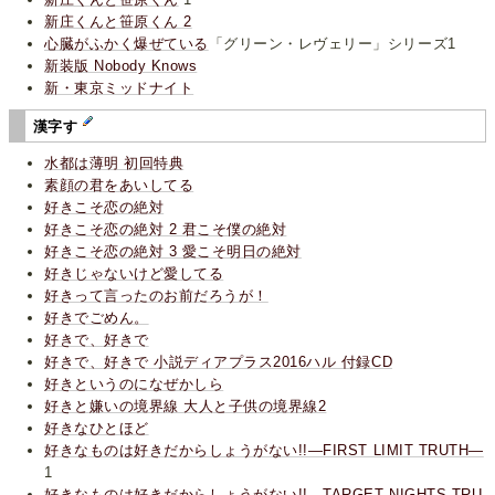
新庄くんと笹原くん 2
心臓がふかく爆ぜている
「グリーン・レヴェリー」シリーズ1
新装版 Nobody Knows
新・東京ミッドナイト
漢字す
水都は薄明 初回特典
素顔の君をあいしてる
好きこそ恋の絶対
好きこそ恋の絶対 2 君こそ僕の絶対
好きこそ恋の絶対 3 愛こそ明日の絶対
好きじゃないけど愛してる
好きって言ったのお前だろうが！
好きでごめん。
好きで、好きで
好きで、好きで 小説ディアプラス2016ハル 付録CD
好きというのになぜかしら
好きと嫌いの境界線 大人と子供の境界線2
好きなひとほど
好きなものは好きだからしょうがない!!―FIRST LIMIT TRUTH―
1
好きなものは好きだからしょうがない!!―TARGET NIGHTS TRU