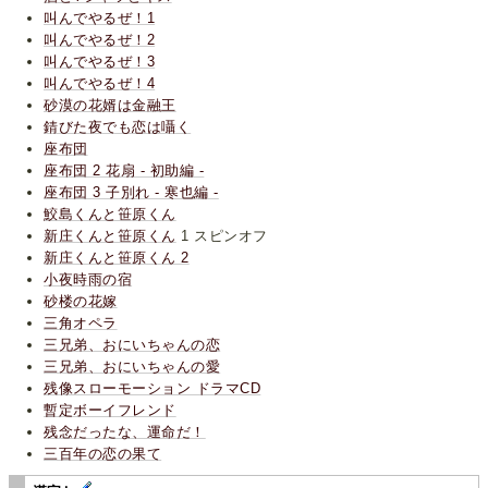
叫んでやるぜ！1
叫んでやるぜ！2
叫んでやるぜ！3
叫んでやるぜ！4
砂漠の花婿は金融王
錆びた夜でも恋は囁く
座布団
座布団 2 花扇 - 初助編 -
座布団 3 子別れ - 寒也編 -
鮫島くんと笹原くん
新庄くんと笹原くん
1 スピンオフ
新庄くんと笹原くん 2
小夜時雨の宿
砂楼の花嫁
三角オペラ
三兄弟、おにいちゃんの恋
三兄弟、おにいちゃんの愛
残像スローモーション ドラマCD
暫定ボーイフレンド
残念だったな、運命だ！
三百年の恋の果て