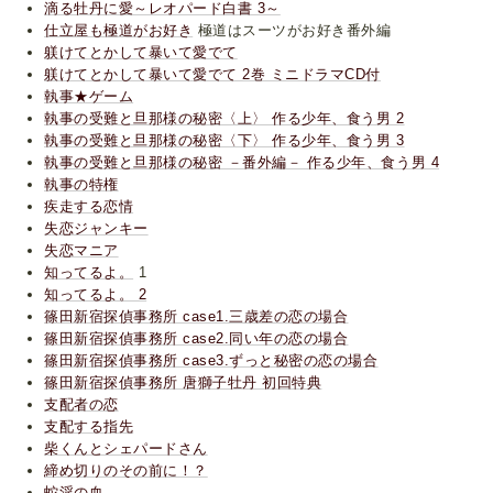
滴る牡丹に愛～レオパード白書 3～
仕立屋も極道がお好き
極道はスーツがお好き番外編
躾けてとかして暴いて愛でて
躾けてとかして暴いて愛でて 2巻 ミニドラマCD付
執事★ゲーム
執事の受難と旦那様の秘密〈上〉 作る少年、食う男 2
執事の受難と旦那様の秘密〈下〉 作る少年、食う男 3
執事の受難と旦那様の秘密 －番外編－ 作る少年、食う男 4
執事の特権
疾走する恋情
失恋ジャンキー
失恋マニア
知ってるよ。
1
知ってるよ。 2
篠田新宿探偵事務所 case1.三歳差の恋の場合
篠田新宿探偵事務所 case2.同い年の恋の場合
篠田新宿探偵事務所 case3.ずっと秘密の恋の場合
篠田新宿探偵事務所 唐獅子牡丹 初回特典
支配者の恋
支配する指先
柴くんとシェパードさん
締め切りのその前に！？
蛇淫の血