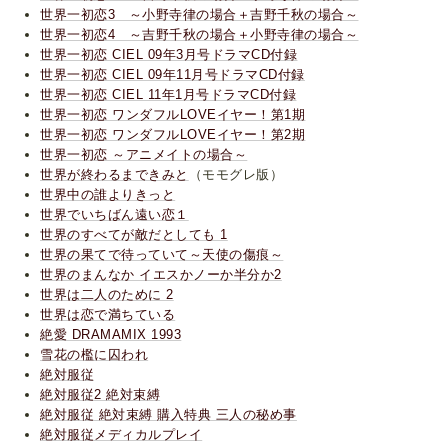
世界一初恋3 ～小野寺律の場合＋吉野千秋の場合～
世界一初恋4 ～吉野千秋の場合＋小野寺律の場合～
世界一初恋 CIEL 09年3月号ドラマCD付録
世界一初恋 CIEL 09年11月号ドラマCD付録
世界一初恋 CIEL 11年1月号ドラマCD付録
世界一初恋 ワンダフルLOVEイヤー！第1期
世界一初恋 ワンダフルLOVEイヤー！第2期
世界一初恋 ～アニメイトの場合～
世界が終わるまできみと
（モモグレ版）
世界中の誰よりきっと
世界でいちばん遠い恋１
世界のすべてが敵だとしても 1
世界の果てで待っていて～天使の傷痕～
世界のまんなか イエスかノーか半分か2
世界は二人のために 2
世界は恋で満ちている
絶愛 DRAMAMIX 1993
雪花の檻に囚われ
絶対服従
絶対服従2 絶対束縛
絶対服従 絶対束縛 購入特典 三人の秘め事
絶対服従メディカルプレイ