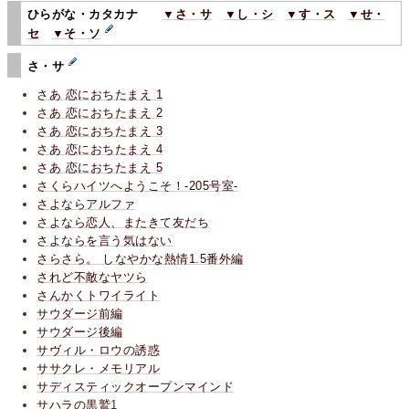
ひらがな・カタカナ
▼さ・サ
▼し・シ
▼す・ス
▼せ・
セ
▼そ・ソ
さ・サ
さあ 恋におちたまえ 1
さあ 恋におちたまえ 2
さあ 恋におちたまえ 3
さあ 恋におちたまえ 4
さあ 恋におちたまえ 5
さくらハイツへようこそ！-205号室-
さよならアルファ
さよなら恋人、またきて友だち
さよならを言う気はない
さらさら。 しなやかな熱情1.5番外編
されど不敵なヤツら
さんかくトワイライト
サウダージ前編
サウダージ後編
サヴィル・ロウの誘惑
ササクレ・メモリアル
サディスティックオープンマインド
サハラの黒鷲
1