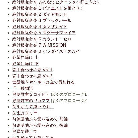
絶対服従命令 みんなでピクニックへ行こうよ♪
絶対服従命令 1 ピアニストを堕とせ！
絶対服従命令 2 ダイヤモンド
絶対服従命令 3 ブラックパール
絶対服従命令 4 タンザナイト
絶対服従命令 5 スターサファイア
絶対服従命令 6 カウント・ゼロ
絶対服従命令 7 W MISSION
絶対服従命令 8 パラダイス・スカイ
絶望に啼け 上
絶望に啼け 下
背中合わせの恋 Vol.1
背中合わせの恋 Vol.2
世話焼きヤンキーは金で買われる
千一秒物語
専制君主なコイビト
ぼくのプロローグ1
専制君主のワガママ
ぼくのプロローグ2
先生なんて嫌いです。
先生はダミー
前線基地から愛を込めて 前編
前線基地から愛を込めて 後編
専属で愛して
千年経っても愛してる