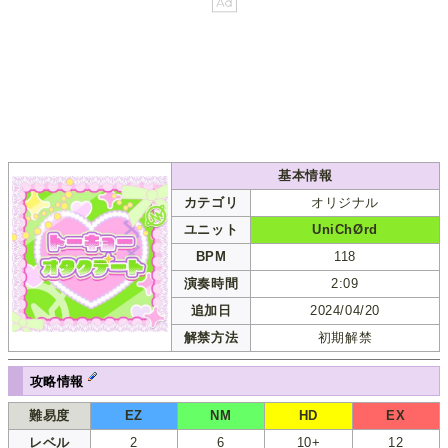
基本情報
カテゴリ
オリジナル
ユニット
UniChØrd
BPM
118
演奏時間
2:09
追加日
2024/04/20
解禁方法
初期解禁
攻略情報
難易度
EZ
NM
HD
EX
レベル
2
6
10+
12