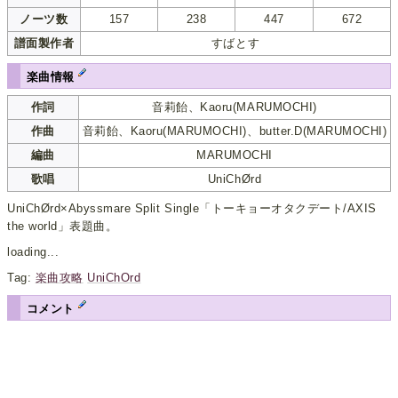
ノーツ数
157
238
447
672
譜面製作者
すばとす
楽曲情報
作詞
音莉飴、Kaoru(MARUMOCHI)
作曲
音莉飴、Kaoru(MARUMOCHI)、butter.D(MARUMOCHI)
編曲
MARUMOCHI
歌唱
UniChØrd
UniChØrd×Abyssmare Split Single「トーキョーオタクデート/AXIS
the world」表題曲。
loading...
Tag:
楽曲攻略
UniChOrd
コメント