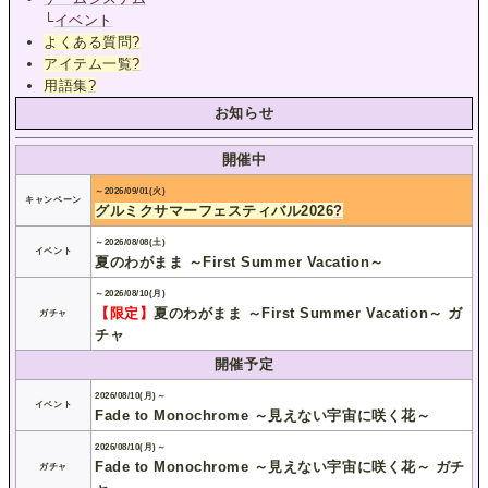
└
イベント
よくある質問
?
アイテム一覧
?
用語集
?
お知らせ
開催中
～2026/09/01(火)
キャンペーン
グルミクサマーフェスティバル2026
?
～2026/08/08(土)
イベント
夏のわがまま ～First Summer Vacation～
～2026/08/10(月)
【限定】
夏のわがまま ～First Summer Vacation～ ガ
ガチャ
チャ
開催予定
2026/08/10(月)～
イベント
Fade to Monochrome ～見えない宇宙に咲く花～
2026/08/10(月)～
Fade to Monochrome ～見えない宇宙に咲く花～ ガチ
ガチャ