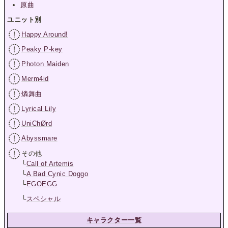
原曲
ユニット別
Happy Around!
Peaky P-key
Photon Maiden
Merm4id
燐舞曲
Lyrical Lily
UniChØrd
Abyssmare
その他
└
Call of Artemis
└
A Bad Cynic Doggo
└
EGOEGG
└
スペシャル
キャラクター一覧