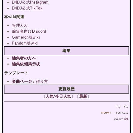
D4DJ公式Instagram
D4DJ公式TikTok
本wiki関連
管理人X
編集者向けDiscord
Gamerch版wiki
Fandom版wiki
編集
編集者の方へ
編集依頼掲示板
テンプレート
楽曲ページ
/
作り方
更新履歴
〔
人気
/
今日人気
〕〔
最新
〕
T.
?
Y.
?
NOW.
?
TOTAL.
?
メニュー編集