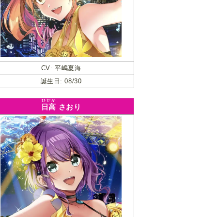
CV: 平嶋夏海
誕生日: 08/30
ひだか
日高
さおり