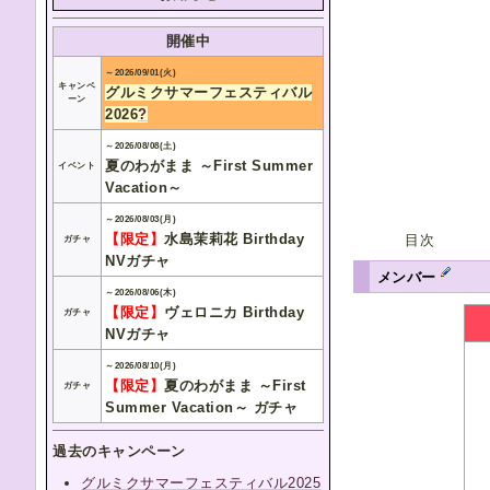
開催中
～2026/09/01(火)
キャンペ
グルミクサマーフェスティバル
ーン
2026
?
～2026/08/08(土)
夏のわがまま ～First Summer
イベント
Vacation～
～2026/08/03(月)
【限定】
水島茉莉花 Birthday
目次
ガチャ
NVガチャ
メンバー
～2026/08/06(木)
【限定】
ヴェロニカ Birthday
ガチャ
NVガチャ
～2026/08/10(月)
【限定】
夏のわがまま ～First
ガチャ
Summer Vacation～ ガチャ
過去のキャンペーン
グルミクサマーフェスティバル2025