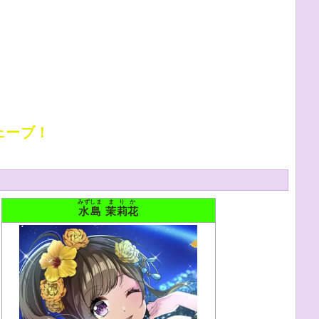
ェーブ！
みずしま
まりか
水島
茉莉花