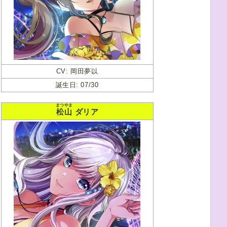
CV: 岡田夢以
誕生日: 07/30
まつやま
松山
ダリア