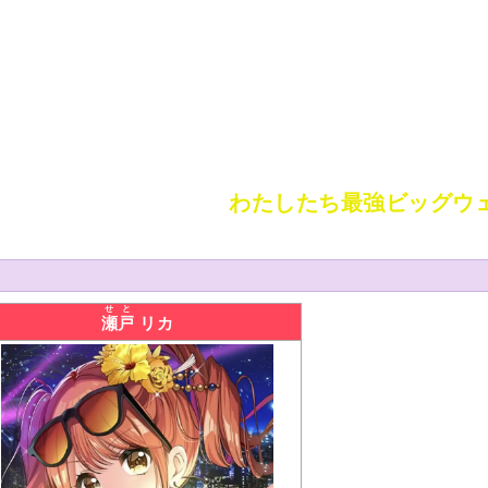
わたしたち最強ビッグウ
せと
瀬戸
リカ