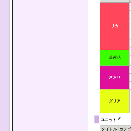
リカ
茉莉花
さおり
ダリア
ユニット
タイトル
カテ