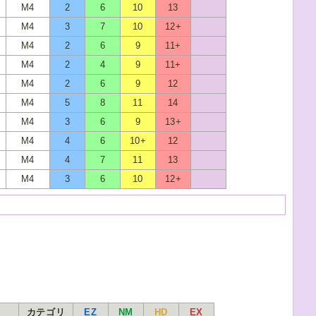
M4
2
6
10
13
M4
3
7
10
12+
M4
2
6
9
11+
M4
2
4
9
11+
M4
2
6
9
12
M4
5
8
11
14
M4
3
6
9
13+
M4
4
6
10+
12
M4
4
7
11
13
M4
3
6
10
12+
カテゴリ
EZ
NM
HD
EX