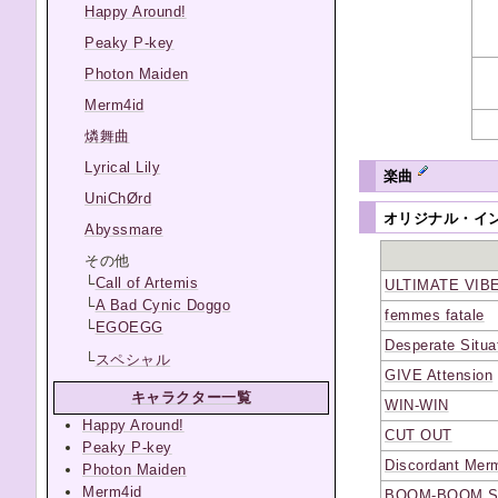
Happy Around!
Peaky P-key
Photon Maiden
Merm4id
燐舞曲
Lyrical Lily
楽曲
UniChØrd
オリジナル・イ
Abyssmare
その他
└
Call of Artemis
ULTIMATE VIB
└
A Bad Cynic Doggo
femmes fatale
└
EGOEGG
Desperate Situa
└
スペシャル
GIVE Attension
キャラクター一覧
WIN-WIN
Happy Around!
CUT OUT
Peaky P-key
Discordant Mer
Photon Maiden
Merm4id
BOOM-BOOM SH