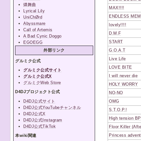
燐舞曲
MAX!!!!
Lyrical Lily
ENDLESS MEM
UniChØrd
Abyssmare
lovely!!!!
Call of Artemis
D.M.F
A Bad Cynic Doggo
START
EGOEGG
外部リンク
G.O.A.T
Live Life
グルミク公式
LOVE BITE
グルミク公式サイト
I will never die
グルミク公式X
グルミクWeb Store
HOLY WORRY
D4DJプロジェクト公式
NO-NO
D4DJ公式サイト
OMG
D4DJ公式YouTubeチャンネル
S.T.O.P.!
D4DJ公式X
High tension B
D4DJ公式Instagram
D4DJ公式TikTok
Floor Killer (Aft
Princess advent
本wiki関連