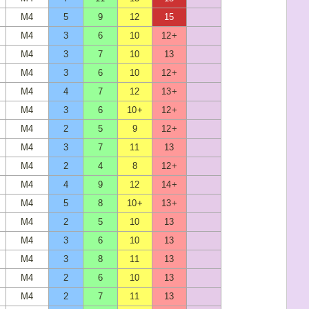
M4
5
9
12
15
M4
3
6
10
12+
M4
3
7
10
13
M4
3
6
10
12+
M4
4
7
12
13+
M4
3
6
10+
12+
M4
2
5
9
12+
M4
3
7
11
13
M4
2
4
8
12+
M4
4
9
12
14+
M4
5
8
10+
13+
M4
2
5
10
13
M4
3
6
10
13
M4
3
8
11
13
M4
2
6
10
13
M4
2
7
11
13