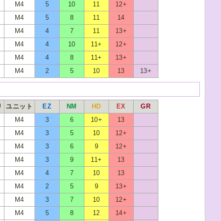
M4
5
10
11
12+
M4
5
8
11
14
M4
4
7
11
13+
M4
4
10
11+
12+
M4
4
8
11+
13+
M4
2
5
10
13
13+
リ
ユニット
EZ
NM
HD
EX
GR
M4
3
6
10+
13
M4
3
5
10
12+
M4
3
6
9
12+
M4
3
9
11+
13
M4
4
7
10
13
M4
2
5
9
13+
M4
3
7
10
12+
M4
5
8
12
14+