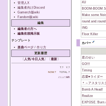
4U
管理人X
編集者向けDiscord
BOOM-BOOM S
Gamerch版wiki
Make some Noi
Fandom版wiki
round and round
編集
ING
編集者の方へ
編集依頼掲示板
Floor Killer
テンプレート
カバー
楽曲ページ
/
作り方
更新履歴
君のせい
〔
人気
/
今日人気
〕〔
最新
〕
GO!!!
T.
?
Y.
?
Timing
NOW.
?
TOTAL.
?
恋愛♥ライダー
メニュー編集
＊～アスタリス
Bomb A Head!
Realize
EXPOSE ‘Burn o