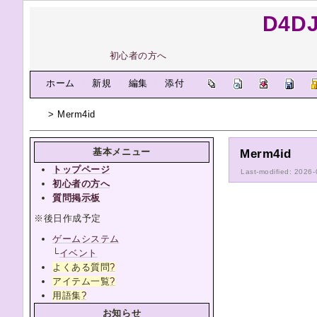
D4D
初心者の方へ
[
ホーム
|
新規
|
編集
|
添付
]
> Merm4id
基本メニュー
Merm4id
トップページ
Last-modified: 2026
初心者の方へ
質問掲示板
※後日作成予定
ゲームシステム
└
イベント
よくある質問
?
アイテム一覧
?
用語集
?
お知らせ