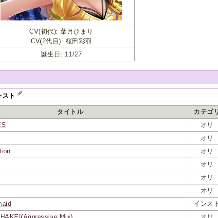
CV(初代): 葉月ひまり
CV(2代目): 桜田彩羽
誕生日: 11/27
ンスト
タイトル
カテゴ
ES
オリ
オリ
tion
オリ
オリ
オリ
オリ
maid
インス
AKE!(Aggressive Mix)
オリ