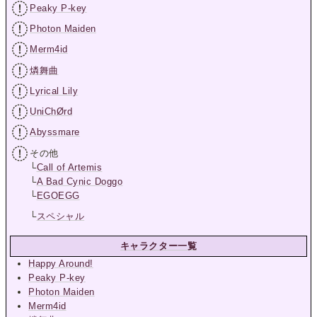
Peaky P-key
Photon Maiden
Merm4id
燐舞曲
Lyrical Lily
UniChØrd
Abyssmare
その他
└
Call of Artemis
└
A Bad Cynic Doggo
└
EGOEGG
└
スペシャル
キャラクター一覧
Happy Around!
Peaky P-key
Photon Maiden
Merm4id