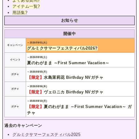
よくある質問
?
アイテム一覧
?
用語集
?
お知らせ
開催中
～2026/09/01(火)
キャンペーン
グルミクサマーフェスティバル2026
?
～2026/08/08(土)
イベント
夏のわがまま ～First Summer Vacation～
～2026/08/03(月)
ガチャ
【限定】
水島茉莉花 Birthday NVガチャ
～2026/08/06(木)
ガチャ
【限定】
ヴェロニカ Birthday NVガチャ
～2026/08/10(月)
【限定】
夏のわがまま ～First Summer Vacation～ ガ
ガチャ
チャ
過去のキャンペーン
グルミクサマーフェスティバル2025