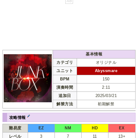
基本情報
カテゴリ
オリジナル
ユニット
Abyssmare
BPM
150
演奏時間
2:11
追加日
2025/03/21
解禁方法
初期解禁
攻略情報
難易度
EZ
NM
HD
EX
レベル
3
7
11
13+