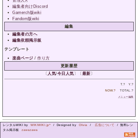
管理人X
編集者向けDiscord
Gamerch版wiki
Fandom版wiki
編集
編集者の方へ
編集依頼掲示板
テンプレート
楽曲ページ
/
作り方
更新履歴
〔
人気
/
今日人気
〕〔
最新
〕
T.
?
Y.
?
NOW.
?
TOTAL.
?
メニュー編集
レンタルWIKI by
WIKIWIKI.jp*
/ Designed by
Olivia
/
広告について
/ 無料レン
タル掲示板
zawazawa