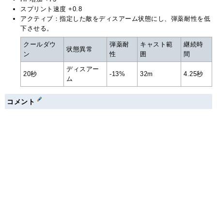
スプリント速度 +0.8
アクティブ：指定した敵をディスアーム状態にし、弾薬耐性を低
下させる。
クールダウ
弾薬耐
キャスト範
継続時
状態異常
ン
性
囲
間
ディスアー
20秒
-13%
32m
4.25秒
ム
コメント