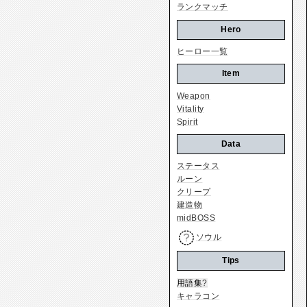
ランクマッチ
Hero
ヒーロー一覧
Item
Weapon
Vitality
Spirit
Data
ステータス
ルーン
クリープ
建造物
midBOSS
ソウル
Tips
用語集
?
キャラコン