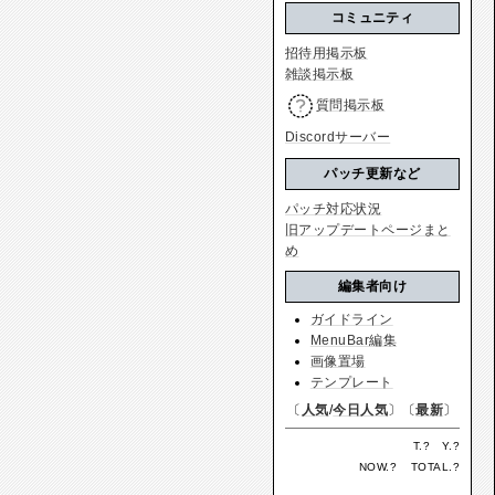
コミュニティ
招待用掲示板
雑談掲示板
質問掲示板
Discordサーバー
パッチ更新など
パッチ対応状況
旧アップデートページまと
め
編集者向け
ガイドライン
MenuBar編集
画像置場
テンプレート
〔
人気
/
今日人気
〕〔
最新
〕
T.
?
Y.
?
NOW.
?
TOTAL.
?