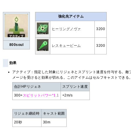
強化先アイテム
ヒーリングノヴァ
3200
800soul
レスキュービーム
3200
効果
アクティブ：指定した対象にリジェネとスプリント速度を付与する。敵
メージを受けると効果が切れる。このアイテムはセルフキャストできる
合計HPリジェネ
スプリント速度
300+
スピリットパワー*1.1
+2m/s
リジェネ継続時
キャスト範囲
20秒
30m