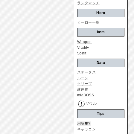
ランクマッチ
Hero
ヒーロー一覧
Item
Weapon
Vitality
Spirit
Data
ステータス
ルーン
クリープ
建造物
midBOSS
ソウル
Tips
用語集
?
キャラコン