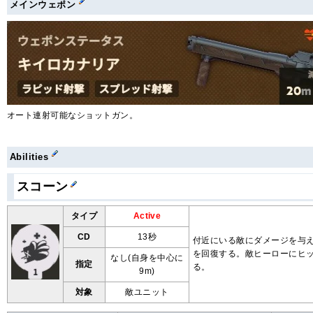
メインウェポン
オート連射可能なショットガン。
Abilities
スコーン
タイプ
Active
CD
13秒
付近にいる敵にダメージを与
を回復する。敵ヒーローにヒ
なし(自身を中心に
指定
る。
9m)
対象
敵ユニット