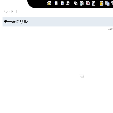
> Krill
モー&クリル
Las