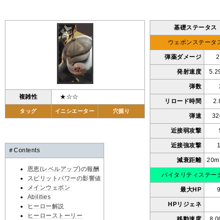
基礎ステータス
ウェポンステータ
弾薬ダメージ
2
発射速度
5.
弾数
複雑性
★☆☆
リロード時間
2
タッグ
イニシエーター
穴掘り
弾速
32
近接弱攻撃
近接強攻撃
＃Contents
減衰距離
20
恩恵(レベルアップ)の報酬
バイタリティステー
スピリットパワーの影響値
メインウェポン
最大HP
Abilities
HPリジェネ
ヒーロー解説
ヒーローストーリー
移動速度
8.