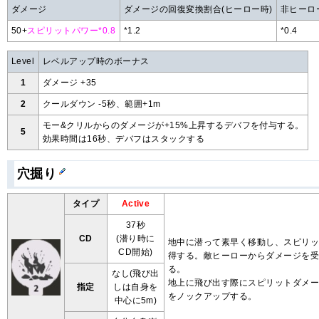
ダメージ
ダメージの回復変換割合(ヒーロー時)
非ヒーロ
50+
スピリットパワー*0.8
*1.2
*0.4
Level
レベルアップ時のボーナス
1
ダメージ +35
2
クールダウン -5秒、範囲+1m
モー&クリルからのダメージが+15%上昇するデバフを付与する。
5
効果時間は16秒、デバフはスタックする
穴掘り
タイプ
Active
37秒
CD
(潜り時に
地中に潜って素早く移動し、スピリ
CD開始)
得する。敵ヒーローからダメージを
る。
なし(飛び出
地上に飛び出す際にスピリットダメ
指定
しは自身を
をノックアップする。
中心に5m)