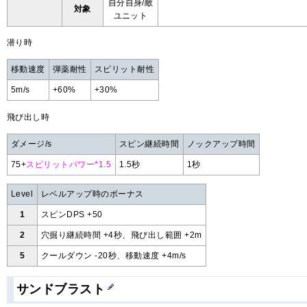
自分自身/敵
対象
ユニット
潜り時
移動速度
弾薬耐性
スピリット耐性
5m/s
+60%
+30%
飛び出し時
ダメージ/s
スピン継続時間
ノックアップ時間
75+
スピリットパワー*1.5
1.5秒
1秒
Level
レベルアップ時のボーナス
1
スピンDPS +50
2
穴掘り継続時間 +4秒、飛び出し範囲 +2m
5
クールダウン -20秒、移動速度 +4m/s
サンドブラスト