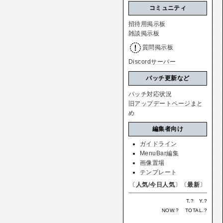
コミュニティ
招待用掲示板
雑談掲示板
質問掲示板
Discordサーバー
パッチ更新など
パッチ対応状況
旧アップデートページまと
め
編集者向け
ガイドライン
MenuBar編集
画像置場
テンプレート
〔
人気
/
今日人気
〕〔
最新
〕
T.
?
Y.
?
NOW.
?
TOTAL.
?