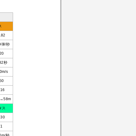
ス
.82
29弾/秒
20
.82秒
0m/s
50
116
m→58m
タス
930
1
00m/秒