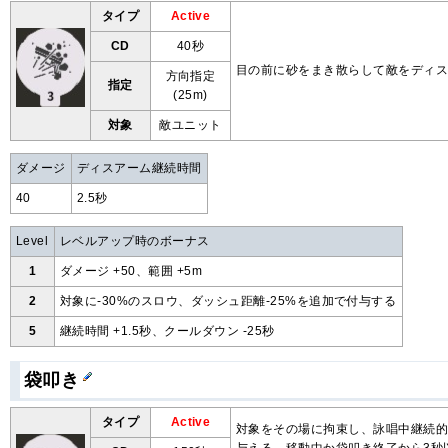
タイプ
Active
CD
40秒
目の前に砂をまき散らして敵をディ
方向指定
指定
(25m)
対象
敵ユニット
ダメージ
ディスアーム継続時間
40
2.5秒
Level
レベルアップ時のボーナス
1
ダメージ +50、範囲 +5m
2
対象に-30%のスロウ、ダッシュ距離-25%を追加で付与する
5
継続時間 +1.5秒、クールダウン -25秒
袋叩き
タイプ
Active
対象をその場に拘束し、詠唱中継続