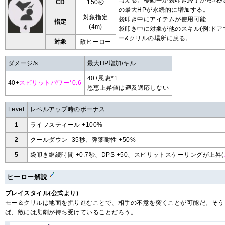
与える。移動中か袋叩き終了から3秒
CD
150秒
の最大HPが永続的に増加する。
対象指定
袋叩き中にアイテムが使用可能
指定
(4m)
袋叩き中に対象が他のスキル(例:ドア
ー&クリルの場所に戻る。
対象
敵ヒーロー
ダメージ/s
最大HP増加/キル
40+恩恵*1
40+
スピリットパワー*0.6
恩恵上昇値は遡及適応しない
Level
レベルアップ時のボーナス
1
ライフスティール +100%
2
クールダウン -35秒、弾薬耐性 +50%
5
袋叩き継続時間 +0.7秒、DPS +50、スピリットスケーリングが上昇(
ヒーロー解説
プレイスタイル(公式より)
モー＆クリルは地面を掘り進むことで、相手の不意を突くことが可能だ。そう
ば、敵には悲劇が待ち受けていることだろう。