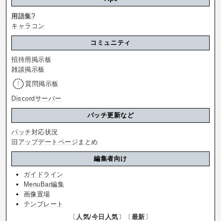
用語集
?
キャラコン
コミュニティ
招待用掲示板
雑談掲示板
質問掲示板
Discordサーバー
パッチ更新など
パッチ対応状況
旧アップデートページまとめ
編集者向け
ガイドライン
MenuBar編集
画像置場
テンプレート
〔
人気
/
今日人気
〕〔
最新
〕