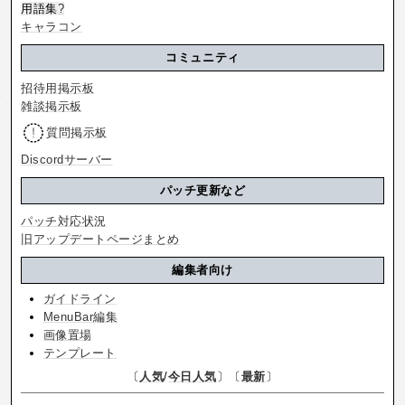
用語集
?
キャラコン
コミュニティ
招待用掲示板
雑談掲示板
質問掲示板
Discordサーバー
パッチ更新など
パッチ対応状況
旧アップデートページまとめ
編集者向け
ガイドライン
MenuBar編集
画像置場
テンプレート
〔
人気
/
今日人気
〕〔
最新
〕