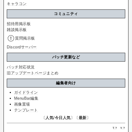
キャラコン
コミュニティ
招待用掲示板
雑談掲示板
質問掲示板
Discordサーバー
パッチ更新など
パッチ対応状況
旧アップデートページまとめ
編集者向け
ガイドライン
MenuBar編集
画像置場
テンプレート
〔
人気
/
今日人気
〕〔
最新
〕
T.
?
Y.
?