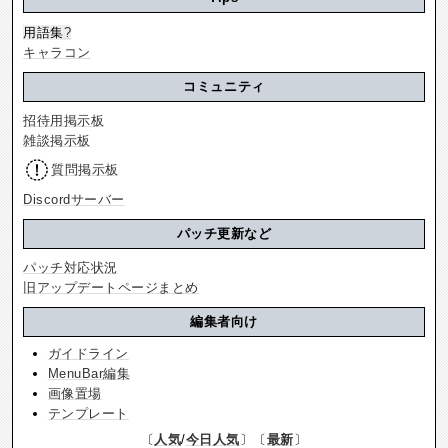
用語集
?
キャラコン
コミュニティ
招待用掲示板
雑談掲示板
質問掲示板
Discordサーバー
パッチ更新など
パッチ対応状況
旧アップデートページまとめ
編集者向け
ガイドライン
MenuBar編集
画像置場
テンプレート
〔
人気
/
今日人気
〕〔
最新
〕