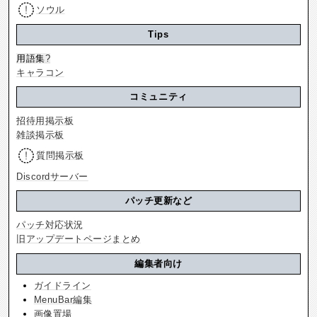
ソウル
Tips
用語集
?
キャラコン
コミュニティ
招待用掲示板
雑談掲示板
質問掲示板
Discordサーバー
パッチ更新など
パッチ対応状況
旧アップデートページまとめ
編集者向け
ガイドライン
MenuBar編集
画像置場