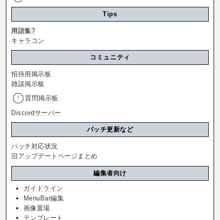
Tips
用語集
?
キャラコン
コミュニティ
招待用掲示板
雑談掲示板
質問掲示板
Discordサーバー
パッチ更新など
パッチ対応状況
旧アップデートページまとめ
編集者向け
ガイドライン
MenuBar編集
画像置場
テンプレート