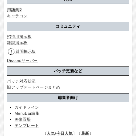
用語集
?
キャラコン
コミュニティ
招待用掲示板
雑談掲示板
質問掲示板
Discordサーバー
パッチ更新など
パッチ対応状況
旧アップデートページまとめ
編集者向け
ガイドライン
MenuBar編集
画像置場
テンプレート
〔
人気
/
今日人気
〕〔
最新
〕