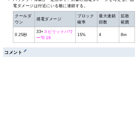
電ダメージは付近にいる敵に連鎖する。
クールダ
プロック
最大連鎖
拡散
感電ダメージ
ウン
確率
回数
範囲
33+
スピリットパワ
0.25秒
15%
4
8m
ー*0.19
コメント