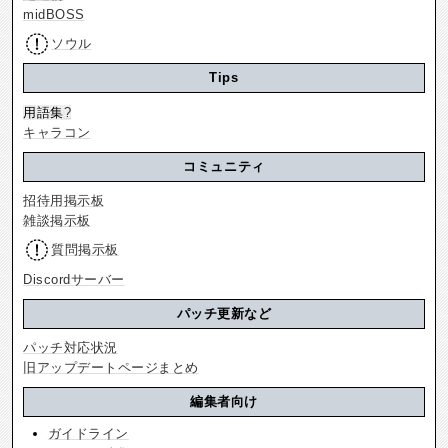
midBOSS
ソウル
Tips
用語集
?
キャラコン
コミュニティ
招待用掲示板
雑談掲示板
質問掲示板
Discordサーバー
パッチ更新など
パッチ対応状況
旧アップデートページまとめ
編集者向け
ガイドライン