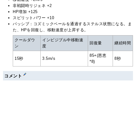
非戦闘時リジェネ +2
HP増加 +125
スピリットパワー +10
パッシブ：コズミックベールを通過するステルス状態になる。ま
た、HPを回復し、移動速度が上昇する。
クールダウ
インビジブル中移動速
回復量
継続時間
ン
度
85+(恩恵
15秒
3.5m/s
8秒
*8)
コメント