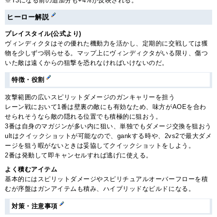
※T3になる前の追加分も+4%が反映される。
ヒーロー解説
プレイスタイル(公式より)
ヴィンディクタはその優れた機動力を活かし、定期的に交戦しては獲
物を少しずつ弱らせる。マップ上にヴィンディクタがいる限り、傷つ
いた敵は遠くからの狙撃を恐れなければいけないのだ。
特徴・役割
攻撃範囲の広いスピリットダメージのガンキャリーを担う
レーン戦において1番は壁裏の敵にも有効なため、味方がAOEを合わ
せられそうなら敵の隠れる位置でも積極的に狙おう。
3番は自身のマガジンが多い内に狙い、単独でもダメージ交換を狙おう
ultはクイックショットが可能なので、gankする時や、2vs2で最大ダメ
ージを狙う暇がないときは妥協してクイックショットをしよう。
2番は発動して即キャンセルすれば逃げに使える。
よく積むアイテム
基本的にはスピリットダメージやスピリチュアルオーバーフローを積
むが序盤はガンアイテムも積み、ハイブリッドなビルドになる。
対策・注意事項