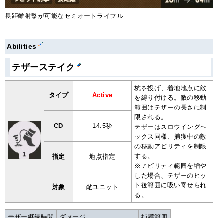
長距離射撃が可能なセミオートライフル
Abilities
テザーステイク
杭を投げ、着地地点に敵
タイプ
Active
を縛り付ける。敵の移動
範囲はテザーの長さに制
限される。
CD
14.5秒
テザーはスロウイングヘ
ックス同様、捕獲中の敵
の移動アビリティを制限
する。
指定
地点指定
※アビリティ範囲を増や
した場合、テザーのヒッ
ト後範囲に吸い寄せられ
対象
敵ユニット
る。
テザー継続時間
ダメージ
捕獲範囲