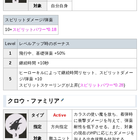
対象
自分自身
スピリットダメージ/弾薬
10+
スピリットパワー*0.18
Level
レベルアップ時のボーナス
1
飛行中、基礎弾薬 +50%
2
継続時間 +10秒
ヒーローキルによって継続時間リセット、スピリットダメー
5
ジ/弾薬 +10
スピリットスケーリングが上昇(
スピリットパワー*0.28
)
クロウ・ファミリア
カラスの使い魔を放ち、着弾時
タイプ
Active
に衝撃ダメージを与えて、弾薬
指定
方向指定
耐性を低下させる。また、対象
の現在のHPに応じたダメージを
対象
敵ユニット
与える出血状態を付与する。