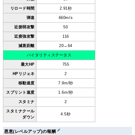
リロード時間
2.91秒
弾速
660m/s
近接弱攻撃
50
近接強攻撃
116
減衰距離
20→64
バイタリティステータス
最大HP
755
HPリジェネ
2
移動速度
7.9m/秒
スプリント速度
1.6m/秒
スタミナ
2
スタミナクール
4.5秒
ダウン
恩恵(レベルアップ)の報酬