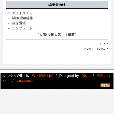
編集者向け
ガイドライン
MenuBar編集
画像置場
テンプレート
〔
人気
/
今日人気
〕〔
最新
〕
T.
?
Y.
?
NOW.
?
TOTAL.
?
レンタルWIKI by
WIKIWIKI.jp*
/ Designed by
Olivia
/
広告につ
いて
/
zawazawa