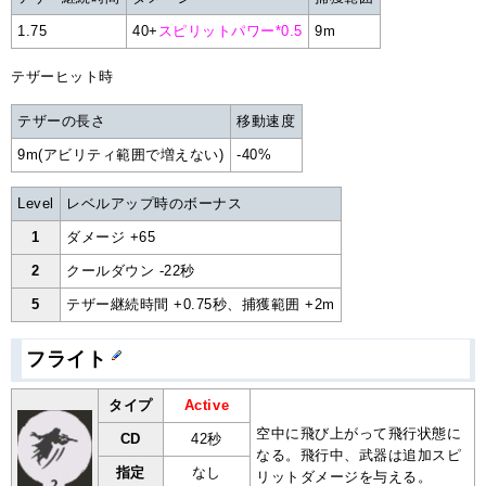
1.75
40+
スピリットパワー*0.5
9m
テザーヒット時
テザーの長さ
移動速度
9m(アビリティ範囲で増えない)
-40%
Level
レベルアップ時のボーナス
1
ダメージ +65
2
クールダウン -22秒
5
テザー継続時間 +0.75秒、捕獲範囲 +2m
フライト
タイプ
Active
空中に飛び上がって飛行状態に
CD
42秒
なる。飛行中、武器は追加スピ
指定
なし
リットダメージを与える。