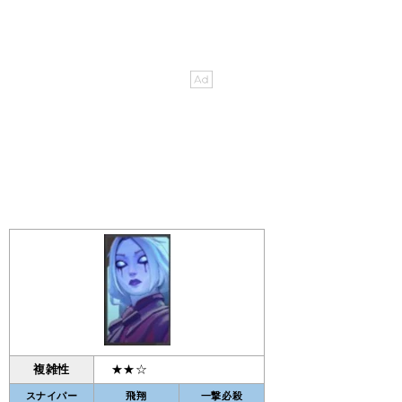
複雑性
★★☆
スナイパー
飛翔
一撃必殺