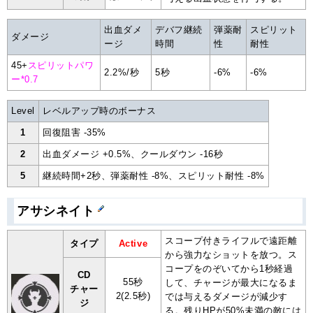
出血ダメ
デバフ継続
弾薬耐
スピリット
ダメージ
ージ
時間
性
耐性
45+
スピリットパワ
2.2%/秒
5秒
-6%
-6%
ー*0.7
Level
レベルアップ時のボーナス
1
回復阻害 -35%
2
出血ダメージ +0.5%、クールダウン -16秒
5
継続時間+2秒、弾薬耐性 -8%、スピリット耐性 -8%
アサシネイト
スコープ付きライフルで遠距離
タイプ
Active
から強力なショットを放つ。ス
コープをのぞいてから1秒経過
CD
55秒
して、チャージが最大になるま
チャー
2(2.5秒)
では与えるダメージが減少す
ジ
る。残りHPが50%未満の敵には