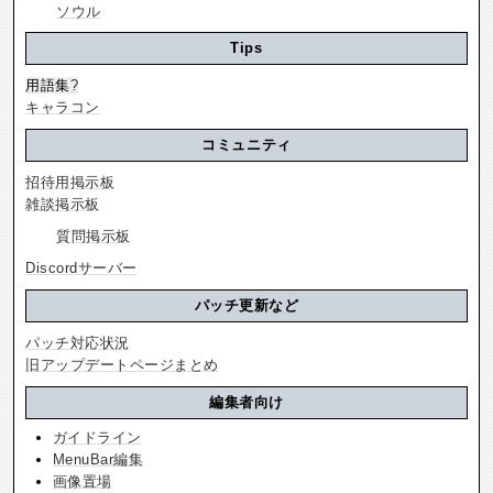
ソウル
Tips
用語集
?
キャラコン
コミュニティ
招待用掲示板
雑談掲示板
質問掲示板
Discordサーバー
パッチ更新など
パッチ対応状況
旧アップデートページまとめ
編集者向け
ガイドライン
MenuBar編集
画像置場