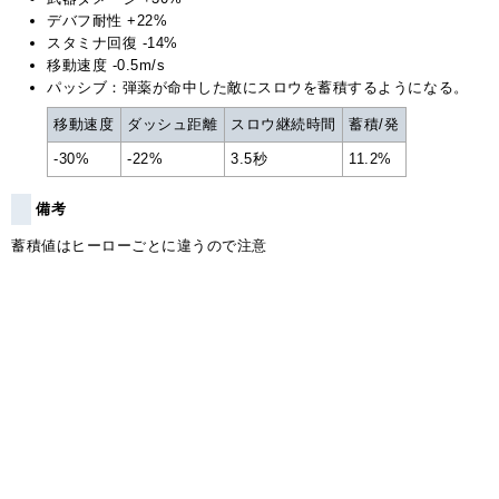
デバフ耐性 +22%
スタミナ回復 -14%
移動速度 -0.5m/s
パッシブ：弾薬が命中した敵にスロウを蓄積するようになる。
移動速度
ダッシュ距離
スロウ継続時間
蓄積/発
-30%
-22%
3.5秒
11.2%
備考
蓄積値はヒーローごとに違うので注意